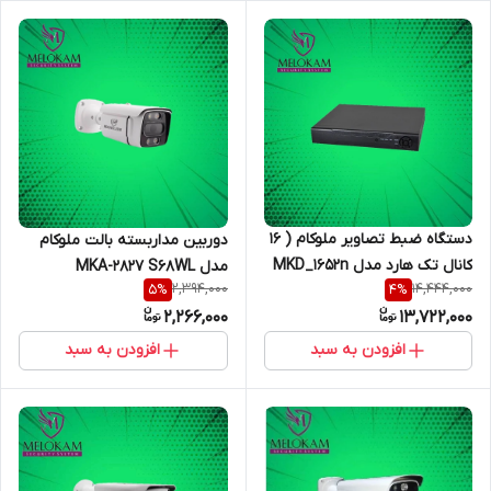
دستگاه ضبط تصاویر ملوکام ( 16
دوربین مداربسته بالت ملوکام
کانال تک هارد مدل MKD_1652n
مدل MKA-2827 S68WL
2,394,000
14,444,000
5
%
4
%
5M plite )
2,266,000
13,722,000
افزودن به سبد
افزودن به سبد