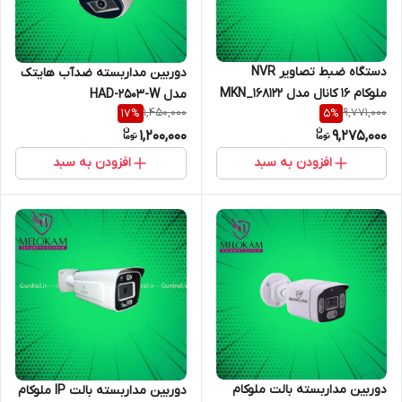
دستگاه ضبط تصاویر NVR
دوربین مداربسته ضدآب هایتک
ملوکام 16 کانال مدل MKN_168122
مدل HAD-2503-W
1,450,000
9,771,000
17
%
5
%
4K-RS
1,200,000
9,275,000
افزودن به سبد
افزودن به سبد
دوربین مداربسته بالت ملوکام
دوربین مداربسته بالت IP ملوکام