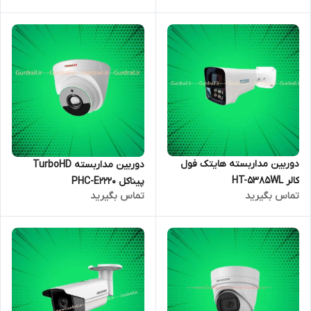
دوربین مداربسته هایتک فول
دوربین مداربسته TurboHD
کالر HT-5385WL
پیناکل PHC-E2220
تماس بگیرید
تماس بگیرید