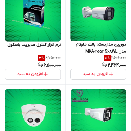
دوربین مداربسته بالت ملوکام
نرم افزار کنترل مدیریت باسکول
مدل MKA-2552 S68WL
6,750,000
2,606,000
3
%
5
%
6,500,000
2,464,000
افزودن به سبد
افزودن به سبد