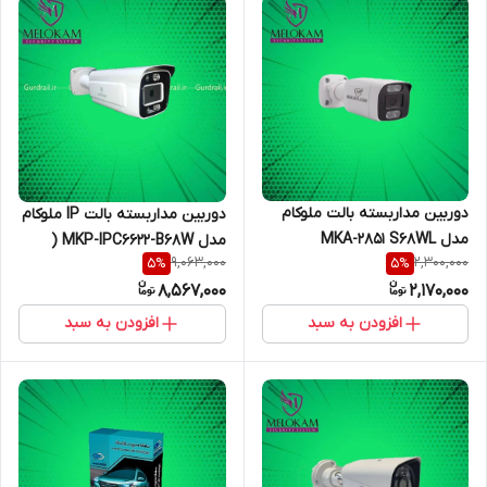
دوربین مداربسته بالت ملوکام
دوربین مداربسته بالت IP ملوکام
مدل MKA-2851 S68WL
مدل MKP-IPC6622-B68W (
9,063,000
2,300,000
5
%
5
%
استارلایت )
8,567,000
2,170,000
افزودن به سبد
افزودن به سبد