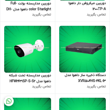
دوربین میکروفن دار داهوا
دوربین مداربسته بولت Full-
1200TP-A
color Starlight داهوا مدل DH-
تماس بگیرید
تماس بگیرید
HAC-HFW1239TP-LED
دستگاه ذخیره ساز داهوا مدل
دوربین مداربسته تحت شبکه
XVR5104HS-4KL-I3
داهوا مدل HFW2431SP-S-S2
تماس بگیرید
تماس بگیرید