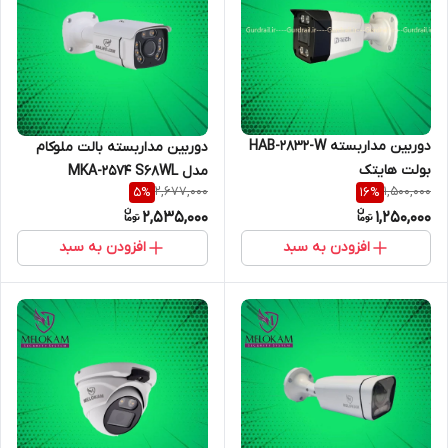
دوربین مداربسته HAB-2832-W
دوربین مداربسته بالت ملوکام
بولت هایتک
مدل MKA-2574 S68WL
2,677,000
1,500,000
5
%
16
%
2,535,000
1,250,000
افزودن به سبد
افزودن به سبد