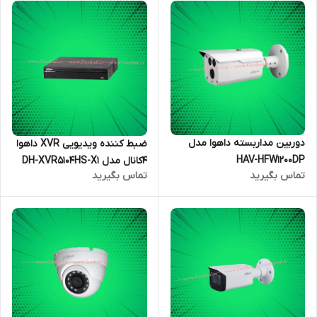
دوربین مداربسته داهوا مدل
ضبط کننده ویدیویی XVR داهوا
HAV-HFW1200DP
4کانال مدل DH-XVR5104HS-X1
تماس بگیرید
تماس بگیرید