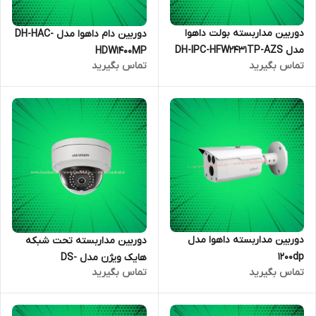
دوربین مداربسته بولت داهوا
دوربین دام داهوا مدل DH-HAC-
مدل DH-IPC-HFW2431TP-AZS
HDW1400MP
تماس بگیرید
تماس بگیرید
دوربین مداربسته داهوا مدل
دوربین مداربسته تحت شبکه
1200dp
هایک ویژن مدل DS-
تماس بگیرید
تماس بگیرید
2CD1123G0E-I