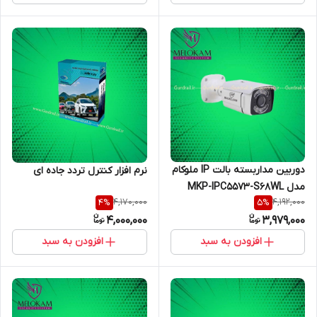
دوربین مداربسته بالت IP ملوکام
نرم افزار کنترل تردد جاده ای
مدل MKP-IPC5573-S68WL
4,170,000
4,192,000
4
%
5
%
4,000,000
3,979,000
افزودن به سبد
افزودن به سبد