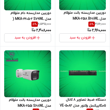
دوربین مداربسته بالت ملوکام
دوربین مداربسته دام ملوکام
مدل MKA-2518 B68WL
مدل MKA-2205-2 S79WL (
2,535,000
3,116,000
5
%
5
%
میکروفن دار)
2,408,000
2,960,000
افزودن به سبد
افزودن به سبد
دستگاه ضبط تصاویر 8 کانال
دوربین مداربسته بالت ملوکام
۵مگاپیکسل وکتور مدل VE-5082
مدل MKA-2551 S68WL