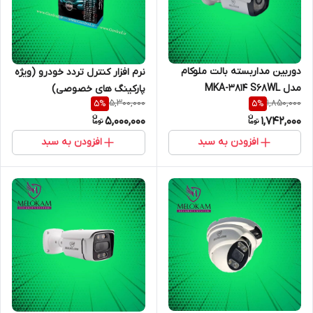
دوربین مداربسته بالت ملوکام
نرم افزار کنترل تردد خودرو (ویژه
مدل MKA-3814 S68WL
پارکینگ های خصوصی)
5,300,000
1,850,000
5
%
5
%
5,000,000
1,742,000
افزودن به سبد
افزودن به سبد