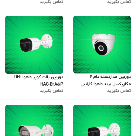
تماس بگیرید
تماس بگیرید
LED
HFW2431TP-ZS-S2
دوربین مداربسته دام 2
دوربین بالت کوپر داهوا DH-
مگاپیکسل برند داهوا گارانتی
HAC-B2A51P
تماس بگیرید
تماس بگیرید
فراگستر DH-HAC-T2A21P ا DH-
HAC-T2A21P