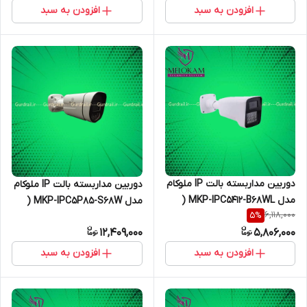
افزودن به سبد
افزودن به سبد
دوربین مداربسته بالت IP ملوکام
دوربین مداربسته بالت IP ملوکام
مدل MKP-IPC5412-B68WL (
مدل MKP-IPC5P85-S68W (
6,118,000
5
%
میکروفن دار )
پلاکخوان )
12,409,000
5,806,000
افزودن به سبد
افزودن به سبد