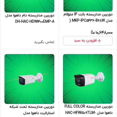
دوربین مداربسته بالت IP ملوکام
دوربین مداربسته دام داهوا مدل
مدل MKP-IPC5436-B68W (
DH-HAC-HDW1400EMP-A
سوپر بلک لایت )
10,648,000
افزودن به سبد
تماس بگیرید
دوربین مداربسته FULL COLOR
دوربین مداربسته تحت شبکه
داهوا مدل HAC-HFW1509TLM-
استارلایت داهوا مدل