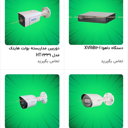
دستگاه داهوا XVR1B16-I
دوربین مداربسته بولت هایتک
مدل HT-2339
تماس بگیرید
تماس بگیرید