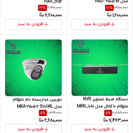
مدل HAD- 2505-W
HXR_1652
7,990,000
1,450,000
22
%
17
%
6,200,000
1,200,000
افزودن به سبد
افزودن به سبد
دستگاه ضبط تصاویر NVR
دوربین مداربسته دام ملوکام
ملوکام 10 کانال مدل MKN_1081
مدل MKA-2505-2 S78WL
2,824,000
7,859,000
5
%
5
%
4K-RS
2,680,000
7,463,000
افزودن به سبد
افزودن به سبد