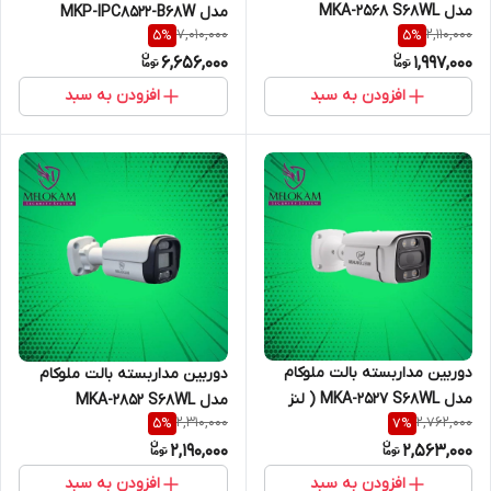
مدل MKA-2568 S68WL
مدل MKP-IPC8522-B68W
7,010,000
2,110,000
5
%
5
%
6,656,000
1,997,000
افزودن به سبد
افزودن به سبد
دوربین مداربسته بالت ملوکام
دوربین مداربسته بالت ملوکام
مدل MKA-2527 S68WL ( لنز
مدل MKA-2852 S68WL
2,310,000
2,762,000
5
%
7
%
2.8مگاپیکسل)
2,190,000
2,563,000
افزودن به سبد
افزودن به سبد