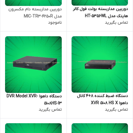
دوربین مداربسته بولت فول کالر
دوربین مداربسته دام مکسرون
هایتک مدل HT-5356WL
مدل MIC-TR3-4250R
تماس بگیرید
ناموجود
دستگاه ضبط کننده 8+4 کانال
دستگاه داهوا DVR Model XVR-
داهوا XVR 5108 HS X
5108HS-I3
تماس بگیرید
تماس بگیرید