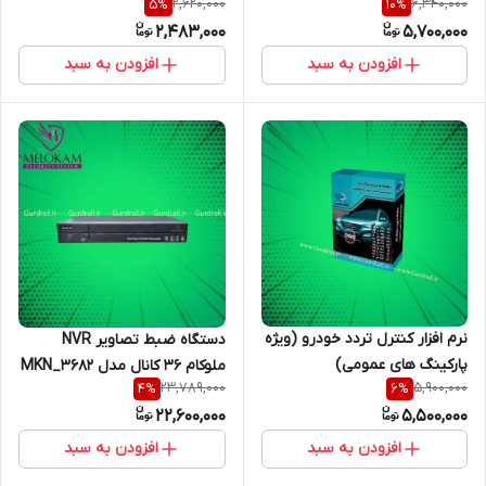
2,620,000
6,340,000
5
%
10
%
2,483,000
5,700,000
افزودن به سبد
افزودن به سبد
نرم افزار کنترل تردد خودرو (ویژه
دستگاه ضبط تصاویر NVR
پارکینگ های عمومی)
ملوکام 36 کانال مدل MKN_3682
23,789,000
5,900,000
4
%
6
%
4K-RH
22,600,000
5,500,000
افزودن به سبد
افزودن به سبد