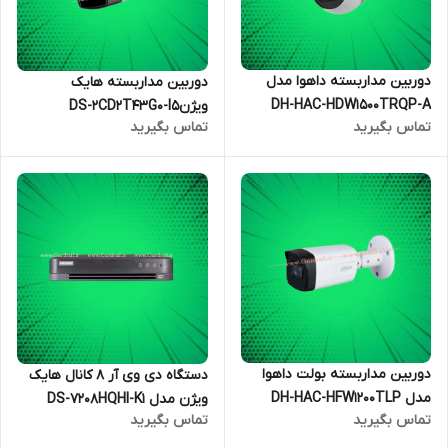
دوربین مداربسته داهوا مدل
دوربین مداربسته هایک
DH-HAC-HDW1500TRQP-A
ویژنDS-2CD2T43G0-I5
تماس بگیرید
تماس بگیرید
دوربین مداربسته بولت داهوا
دستگاه دی وی آر 8 کانال هایک
مدل DH-HAC-HFW1200TLP
ویژن مدل DS-7208HQHI-K1
تماس بگیرید
تماس بگیرید