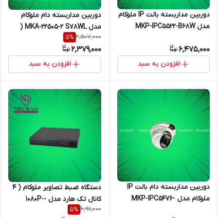
دوربین مداربسته بالت IP ملوکام
دوربین مداربسته دام ملوکام
مدل MKP-IPC5522-B68W
مدل MKA-22505-2 S78WL (
2,507,000
5
%
میکروفن دار)
2,379,000
6,475,000
افزودن به سبد
افزودن به سبد
دوربین مداربسته دام بالت IP
دستگاه ضبط تصاویر ملوکام ( 4
ملوکام مدل MKP-IPC5476-
کانال تک هارد مدل -1080P-
6,911,000
5
%
S78W
MKD_4512n 5M plite )