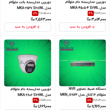
دوربین مداربسته دام ملوکام
دوربین مداربسته بالت ملوکام
مدل MKA-4505-4 S7WL
مدل MKA-2527 S68WL
2,705,000
3,172,000
5
%
4
%
2,563,000
3,014,000
افزودن به سبد
افزودن به سبد
دستگاه ضبط تصاویر NVR
دوربین مداربسته دام ملوکام
ملوکام 16 کانال مدل MKN_168122
مدل MKA-2802 S79WL
1,756,000
12,603,000
4
%
5
%
4K-RB
1,669,000
11,966,000