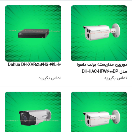
دوربین مداربسته بولت داهوا
Dahua DH-XVR5104HS-4KL-I3
مدل DH-HAC-HFW1400DP
تماس بگیرید
تماس بگیرید