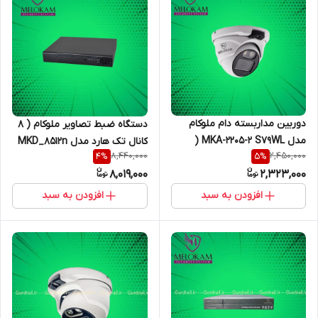
دوربین مداربسته دام ملوکام
دستگاه ضبط تصاویر ملوکام ( 8
مدل MKA-2205-2 S79WL (
کانال تک هارد مدل MKD_8512n
8,440,000
2,450,000
4
%
5
%
میکروفن دار)
5M plite )
8,019,000
2,323,000
افزودن به سبد
افزودن به سبد