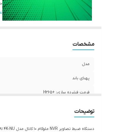
حد
نر
ن
زب
مشخصات
مدل
پهنای باند
فرمت فشرده سازی: +H265
حداکثر ظرفیت هارد
توضیحات
نرم افزار اندروید اختصاصی
دستگاه ضبط تصاویر NVR ملوکام 10 کانال مدل MKN_1081 4K-NU