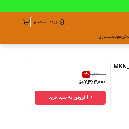
ورود | ثبت‌نام
انگی
هوشمندسازی
 کانال مدل MKN_1081 4K-
5
%
7,859,000
7,463,000
افزودن به سبد خرید