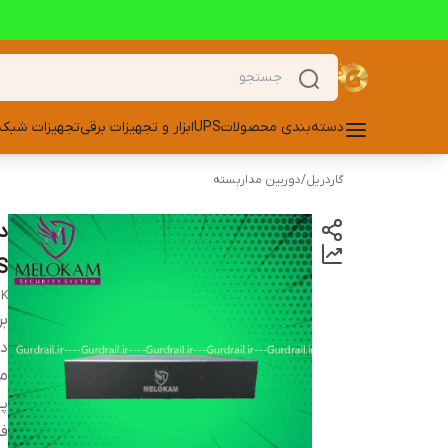
دسته‌بندی محصولات
UPS
ابزار و تجهیزات برقی
تجهیزات شبکه
گاردریل
/
دوربین مداربسته
S
4K
بر
دس
م
په
فر