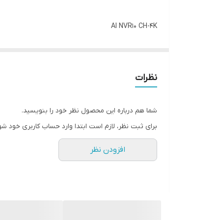
زبان دستگاه
AI NVR10 CH-4K
4PLAYBACK
HDD 1 *8 TB
BANDWITH 64mbs H265+
نظرات
Language English
Mobile app : gayaview
شما هم درباره این محصول نظر خود را بنویسید.
برای ثبت نظر، لازم است ابتدا وارد حساب کاربری خود شو
افزودن نظر