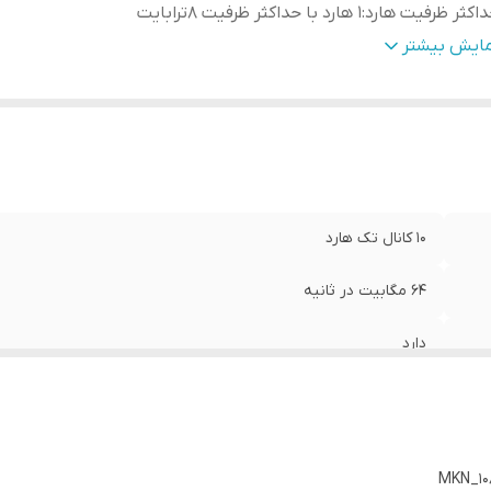
اکثر ظرفیت هارد
:
1 هارد با حداکثر ظرفیت 8ترابایت
م افزار اندروید اختصاصی
:
Gayaview
مایش بیشتر
ان دستگاه
:
انگلیسی
10 کانال تک هارد
64 مگابیت در ثانیه
دارد
1 هارد با حداکثر ظرفیت 8ترابایت
Gayaview