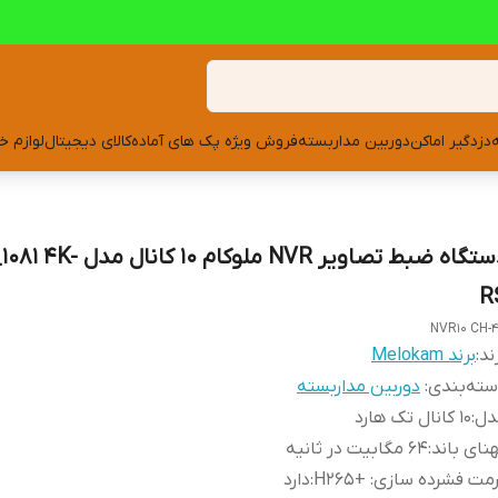
دزدگیر اماکن
دوربین مداربسته
فروش ویژه پک های آماده
کالای دیجیتال
لوازم خ
دستگاه ضبط تصاویر NVR ملوکام 10
R
NVR10 CH-
ند:
برند Melokam
ته‌بندی
:
دوربین مداربسته
دل
:
10 کانال تک هارد
نای باند
:
64 مگابیت در ثانیه
مت فشرده سازی: +H265
:
دارد