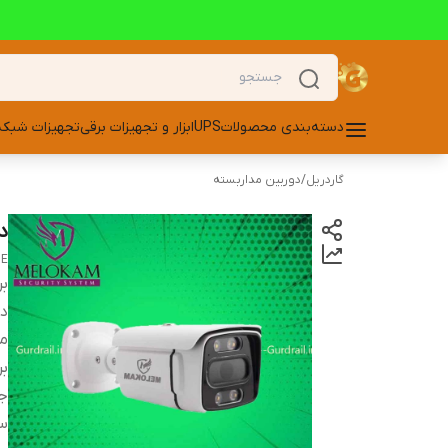
دسته‌بندی محصولات
UPS
ابزار و تجهیزات برقی
تجهیزات شبکه
گاردریل
/
دوربین مداربسته
دور
POE 
بر
دس
مد
بر
ج
سن