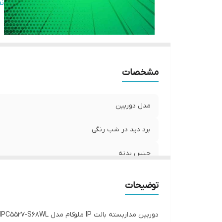
نو
ن
دا
ر
پو
R
مشخصات
مدل دوربین
برد دید در شب رنگی
جنس بدنه
سنسور پردازنده
توضیحات
نوع لنز
دوربین مداربسته بالت IP ملوکام مدل MKP-IPC5527-S68WL