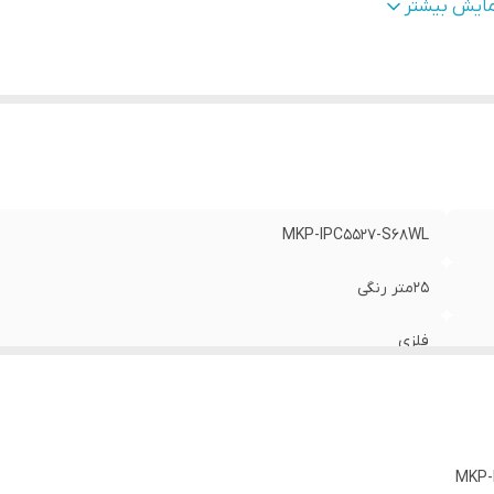
ع لنز
:
2.8mm/10081 YTOT
مایش بیشتر
رای
:
DWDR/Motion Detect/Human detect/Protocol onvif
زولوشن تصویر
:
5MP 25F/S
رت POE
:
دارد
0.05 LUX
:
COLO
MKP-IPC5527-S68WL
25متر رنگی
فلزی
5053F
2.8mm/10081 YTOT