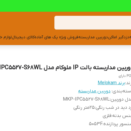
دزدگیر اماکن
دوربین مداربسته
فروش ویژه پک های آماده
کالای دیجیتال
لوازم خ
بین مداربسته بالت IP ملوکام مدل MKP-IPC5527-S68WL
دارای
ند:
برند Melokam
ته‌بندی
:
دوربین مداربسته
ل دوربین
:
MKP-IPC5527-S68WL
د دید در شب رنگی
:
25متر رنگی
نس بدنه
:
فلزی
سور پردازنده
:
5053F