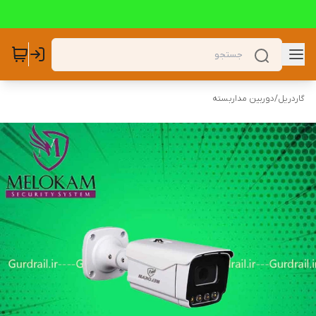
گاردریل
/
دوربین مداربسته