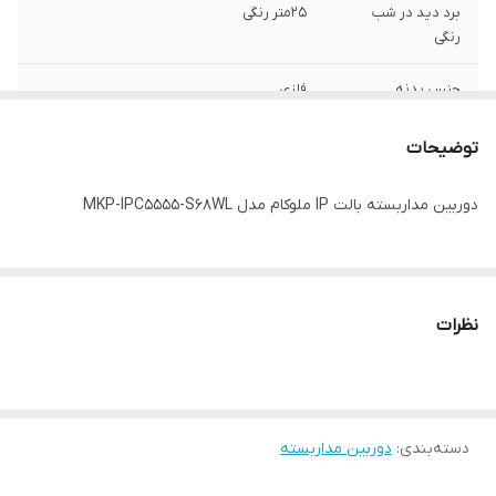
برد دید در شب
25متر رنگی
رنگی
جنس بدنه
فلزی
سنسور پردازنده
5053F
توضیحات
نوع لنز
2.8mm/10081 YTOT
دوربین مداربسته بالت IP ملوکام مدل MKP-IPC5555-S68WL
دارای
DWDR/Motion Detect/Human
detect/Protocol onvif
رزولوشن تصویر
5MP 25F/S
نظرات
پورت POE
دارد
0.05 LUX
COLOR
دسته‌بندی
:
دوربین مداربسته