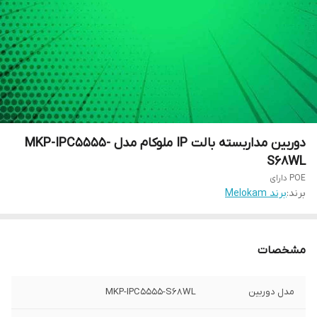
دوربین مداربسته بالت IP ملوکام مدل MKP-IPC5555-
S68WL
POE دارای
برند:
برند Melokam
مشخصات
مدل دوربین
MKP-IPC5555-S68WL