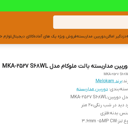
دزدگیر اماکن
دوربین مداربسته
فروش ویژه پک های آماده
کالای دیجیتال
لوازم خ
ربین مداربسته بالت ملوکام مدل MKA-2527 S68WL
MKA-2527 S68
ند:
برند Melokam
ته‌بندی
:
دوربین مداربسته
ل دوربین
:
MKA-2527 S68WL
د دید در شب رنگی
:
20 متر
نس بدنه
:
فلزی
ع لنز
:
3.6mm -5MP CW