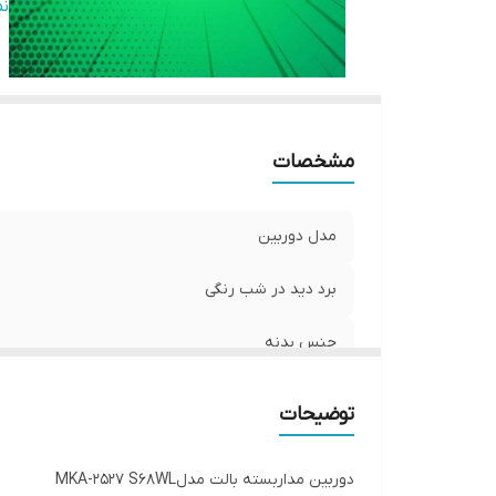
دا
ن
سن
ر
مشخصات
مدل دوربین
برد دید در شب رنگی
جنس بدنه
نوع لنز
توضیحات
دارای
دوربین مداربسته بالت مدلMKA-2527 S68WL