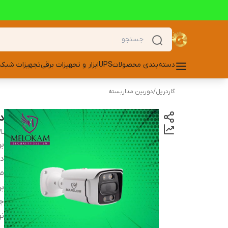
دسته‌بندی محصولات
UPS
ابزار و تجهیزات برقی
تجهیزات شبکه
گاردریل
/
دوربین مداربسته
دو
WL
بر
دس
مد
بر
ج
نو