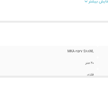
رای
:
DWDR-UTC menu-4 in1 Flicker-3dnr-BLC-
مایش بیشتر
سور پردازنده
:
2053HS
زولوشن تصویر
:
2MP 30F/S
MKA-2527 S68WL
20 متر
فلزی
3.6mm -5MP CW
DWDR-UTC menu-4 in1 Flicker-3dnr-BLC-