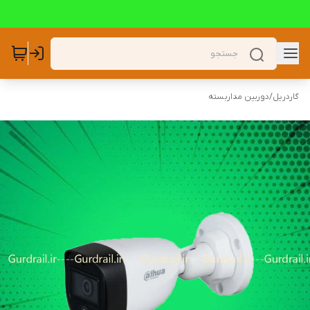
گاردریل
/
دوربین مداربسته