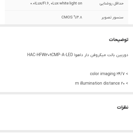
حداقل روشنایی
0.01Lux/F1.6, 0Lux white light on
سنسور تصویر
1/2.8" CMOS
فاصله کانونی
3.6mm (2.8mm Optional)
توضیحات
رزولوشن
1920(H)×1080(V), 2MP
دوربین بالت میکروفن دار داهوا HAC-HFW1209CMP-A-LED
> 24/7 color imaging
> 20 m illumination distance
> Max. 30fps@1080P
> CVI/CVBS/AHD/TVI switchable
نظرات
> Fixed lens (2.8 mm;3.6 mm optional)
> Built-in mic
> IP67, 12V±30% DC