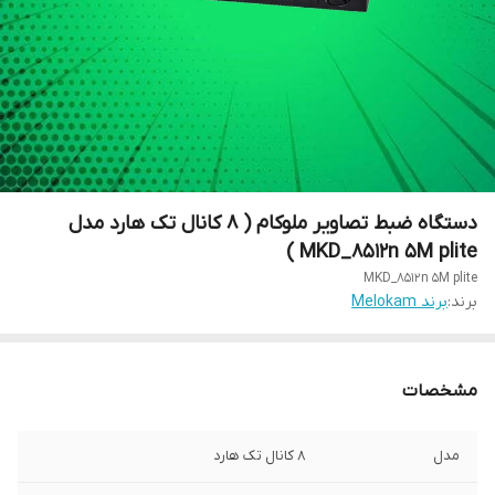
دستگاه ضبط تصاویر ملوکام ( 8 کانال تک هارد مدل
MKD_8512n 5M plite )
MKD_8512n 5M plite
برند:
برند Melokam
مشخصات
مدل
8 کانال تک هارد