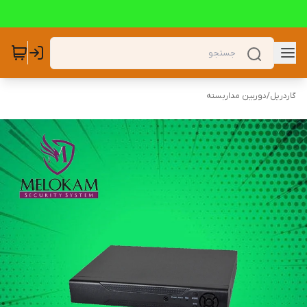
گاردریل
/
دوربین مداربسته