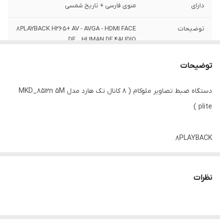
دارای
منوی فارسی + تاریخ شمسی
توضیحات
8PLAYBACK H265+ AV - AVGA - HDMI FACE
DE _ HUMAN DE 4AUDIO
توضیحات
دستگاه ضبط تصاویر ملوکام ( 8 کانال تک هارد مدل MKD_8512n 5M
plite )
8PLAYBACK
H265
AV
نظرات
AVGA
HDMI FACE DE
HUMAN DE 4AUDIO