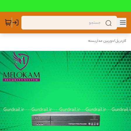
گاردریل
/
دوربین مداربسته