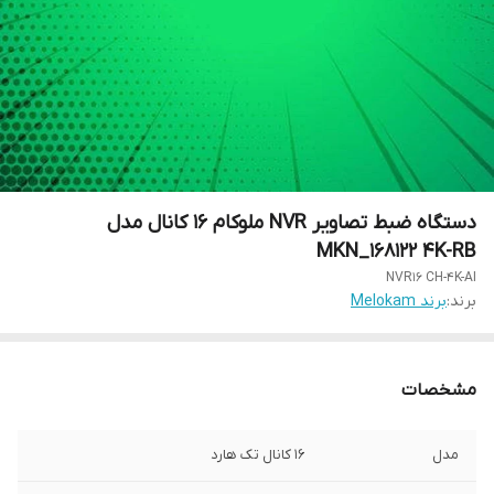
دستگاه ضبط تصاویر NVR ملوکام 16 کانال مدل
MKN_168122 4K-RB
NVR16 CH-4K-AI
برند:
برند Melokam
مشخصات
مدل
16 کانال تک هارد