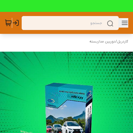
گاردریل
/
دوربین مداربسته