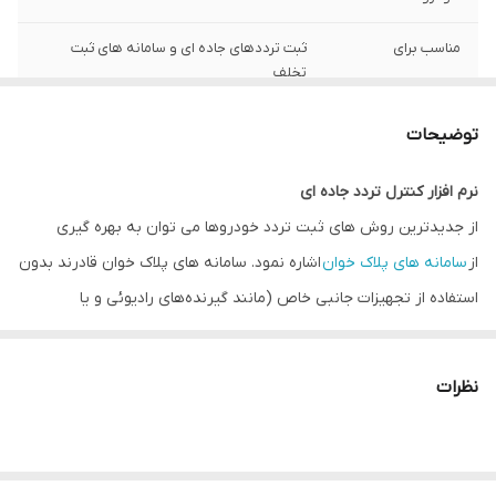
مناسب برای
ثبت ترددهای جاده ای و سامانه های ثبت
تخلف
قابلیت خواندن
خودکار پلاک های ملی، عمومی، تاکسی، دولتی
توضیحات
قابلیت پلاکخوانی
دارد
نرم افزار کنترل تردد جاده ای
همزمان از چند لاین
از جدیدترین روش های ثبت تردد خودروها می توان به بهره گیری
سرعت پلاکخوانی
100 میلی ثانیه
از
سامانه های پلاک خوان
اشاره نمود. سامانه های پلاک خوان قادرند بدون
استفاده از تجهیزات جانبی خاص (مانند گیرنده‌های رادیوئی و یا
دقت پلاکخوانی
97 درصد
ردیاب‌های ماهواره‌ای)، اقدام به ثبت پلاک خودروها نمایند. ثبت پلاک
خودروها می تواند به منظور آمارگیری، اطلاع از تردد خودروهای مورد
نظرات
نظر، ثبت تخلف ورود به طرح ترافیک و یا مناطق زوج یا فرد، ثبت تخلف
سرعت غیر مجاز و ... مورد استفاده قرار گیرد.
این پکیج فقط حاوی مجوز یک دوربین پلاکخوان میباشد، برای دریافت