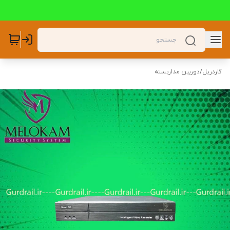
گاردریل
/
دوربین مداربسته