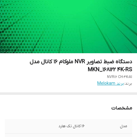
دستگاه ضبط تصاویر NVR ملوکام 16 کانال مدل
MKN_168122 4K-RS
NVR16 CH-4K-AI
برند:
برند Melokam
مشخصات
مدل
16 کانال تک هارد