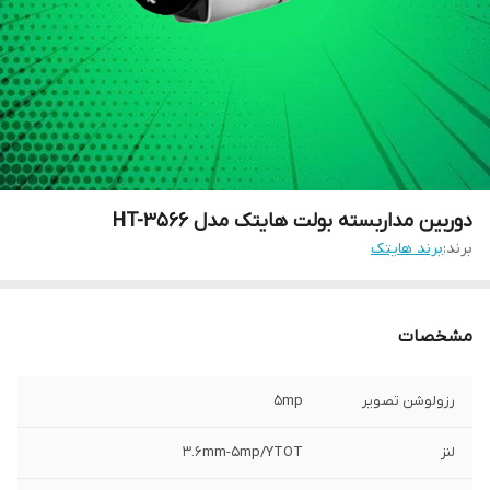
دوربین مداربسته بولت هایتک مدل HT-3566
برند:
برند هایتک
مشخصات
رزولوشن تصویر
5mp
لنز
3.6mm-5mp/YTOT