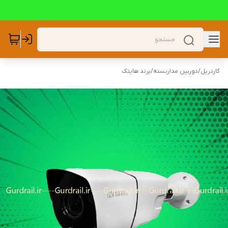
گاردریل
/
دوربین مداربسته
/
برند هایتک