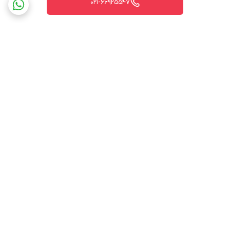
021-66925547
برگشت به بالا
ارسال ویژه
پشتیبانی ۲۴ ساعته