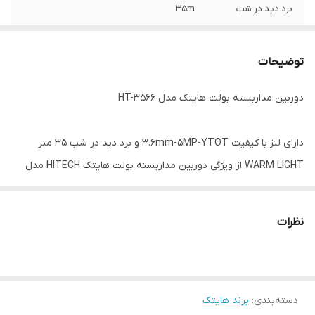
برد دید در شب
35m
دارای سنسور
335SONY-HS
توضیحات
دارای
DWDR/UTCMENU
دوربین مداربسته بولت هایتک مدل HT-3566
جنس بدنه
فلزی-کیس بزرگ
دارای لنز با کیفیت 3.6mm-5MP-YTOT و برد دید در شب 35 متر
WARM LIGHT از ویژگی دوربین مداربسته بولت هایتک HITECH مدل
HT-3566 است.
این دوربین دارای کیس بزرگ فلزی و درجه حفاظتی IP65 است و دارای
نظرات
حسگر 335SONY-HS میباشد و از کیفیت بالایی برخوردار است.
دسته‌بندی
:
برند هایتک