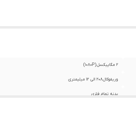
۲ مگاپیکسل(1080P)
وریفوکال208 الی 12 میلیمتری
بدنه تمام فلزی
حداکثر 30 متر