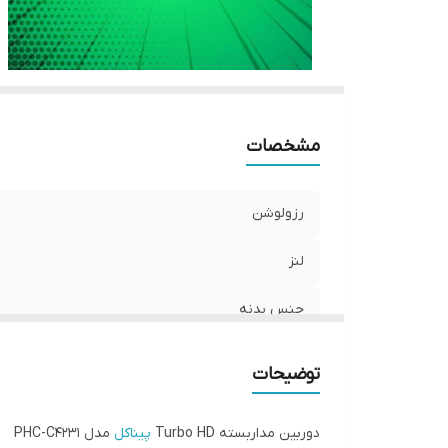
مشخصات
رزولوشن
لنز
جنس بدنه
برد دید در شب
توضیحات
دوربین مداربسته Turbo HD
پیناکل
مدل PHC-C4231