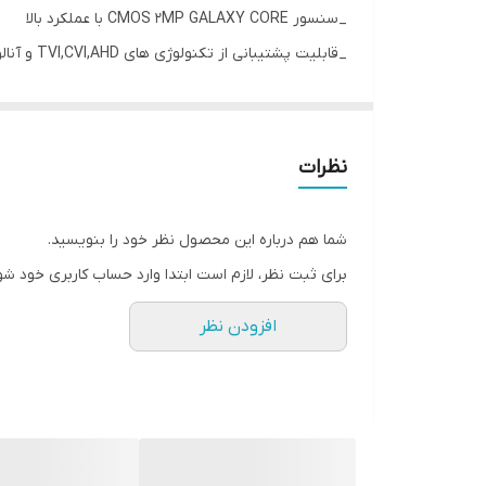
_سنسور CMOS 2MP GALAXY CORE با عملکرد بالا
_قابلیت پشتیبانی از تکنولوژی های TVI,CVI,AHD و آنالوگ
_خروجی آنالوگ FULL HD، تا رزولوشن ۲ مگاپیکسل(1080P)
_فیلتر مکانیکی True Day/Night
_دارای لنز وریفوکال208 الی 12 میلیمتری
نظرات
_با قابلیت دید در شب تا فاصله حداکثر 30 متر
_استاندارد IP66 برای مقاومت در برابر مایعات ،گرد و غبار
شما هم درباره این محصول نظر خود را بنویسید.
_دارای 36 LED مادون قرمز
برای ثبت نظر، لازم است ابتدا وارد حساب کاربری خود شو
_منوی قابل کنترل از طریق DVR با تکنولوژیUTC
افزودن نظر
_همپنین 3D DNR , ICR , UTC CONTROL ,PRIVACY ZONE ,MOTION DETECTION,DWDR
PHC-C4231 از سری استاندارد و دارای
سنسور
HIGH PERFORMANCE می باشد.