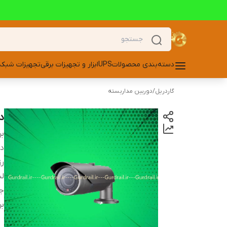
دسته‌بندی محصولات
UPS
ابزار و تجهیزات برقی
تجهیزات شبکه
گاردریل
/
دوربین مداربسته
دور
بر
دس
ر
لن
ج
بر