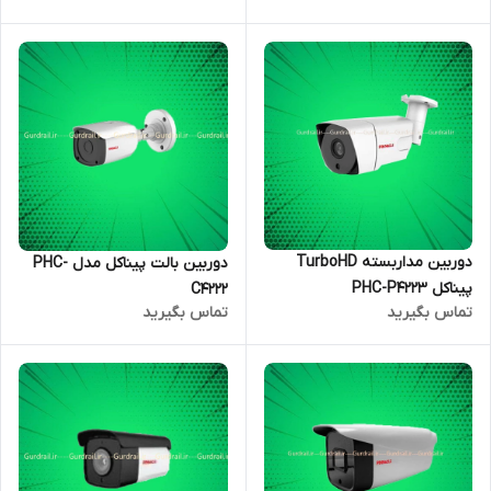
دوربین مداربسته TurboHD
دوربین بالت پیناکل مدل PHC-
پیناکل PHC-P4223
C4222
تماس بگیرید
تماس بگیرید