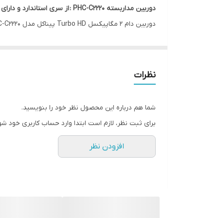
دوربین مداربسته PHC-C۲۲۲۰ :
از سری استاندارد و دارا
حتی در فضای کم نور می باشد .
دورب
صورت HD-TVI، HD-CVI، AHD و آنالوگ داشته باشید.
نظرات
حتی در تاریکی مطلق نیز با سوئیچ با وضعیت سیاه و سف
شما هم درباره این محصول نظر خود را بنویسید.
برای ثبت نظر، لازم است ابتدا وارد حساب کاربری خود شو
غوطه ور نکنید!)
افزودن نظر
استفاده از دوربین هایی با این قابلیت معمولا در فضاها
دوربین مداربسته Turbo HD پیناکل مدل PHC-C2220
سنسور High Performance با عملکرد بالا
قابلیت پشتیبانی از تکنولوژی های TVI,CVI,AHD و آنالوگ
خروجی آنالوگ HD، تا رزولوشن ۲ مگاپیکسل