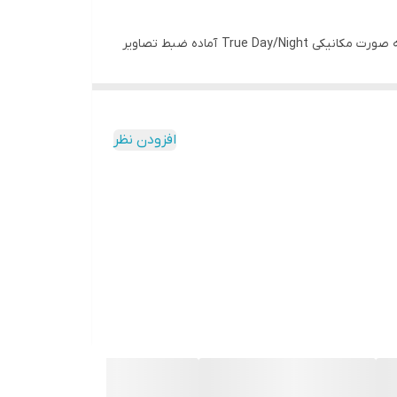
دوربین دام ۲ مگاپیکسل Turbo HD پیناکل مدل PHC-C2220 دارای سنسور High Performance می باشد. این دوربین با داشتن فیلتر به صورت مکانیکی True Day/Night آماده ضبط تصاویر
معناست که شما می توانید با انجام تنظیمات آن خروجی تصویر خود را به
افزودن نظر
این دوربین دارای منوی OSD برای کاربری راحت منو و نیز قابلیت IR هوشمند برای دید در شب تا فاصله حداکثر ۳۰ متر می باشد. دید در شب و روز اینگونه لنزها قادر هستند با نو ۰.۱ لوکس و
با توجه به استاندارد IP66 بدنه مقاوم آنها امکان ورود آب و گرد غبار را به داخل دوربین نمی دهد. این دوربین ها معمولا بدنه ای فلزی دارند. دوربینی که دارای استاندارد IP66 باشد (در آب
اشته باشد صورت می گیرد.