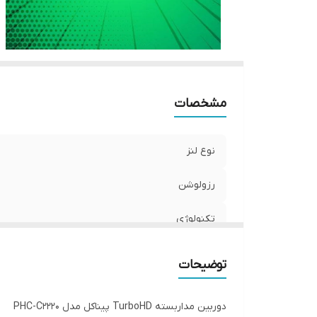
مشخصات
نوع لنز
رزولوشن
تکنولوژی
برد دید در شب
توضیحات
دوربین مداربسته TurboHD پیناکل مدل PHC-C2220