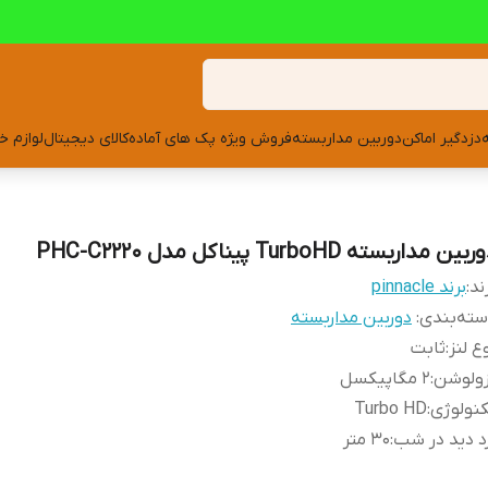
دزدگیر اماکن
دوربین مداربسته
فروش ویژه پک های آماده
کالای دیجیتال
لوازم خ
بین مداربسته TurboHD پیناکل مدل PHC-C2220
ند:
برند pinnacle
ته‌بندی
:
دوربین مداربسته
ع لنز
:
ثابت
زولوشن
:
2 مگاپیکسل
نولوژی
:
Turbo HD
د دید در شب
:
30 متر