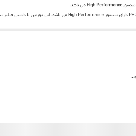
ی سنسور
High Performance می باشد.
ین های Turbo HD پیناکل، قابلیت پشتیبانی از ۴ تکنولوژی رایج سیستم های مداربسته را داراست، این بدین 
ید به کار خود ادامه دهند و تصاویری با کیفیت ضبط کنند.
ید.
ی بیرونی و مکان هایی که امکان خوردن آب و گرد غبار زیاد به دوربین وجود د