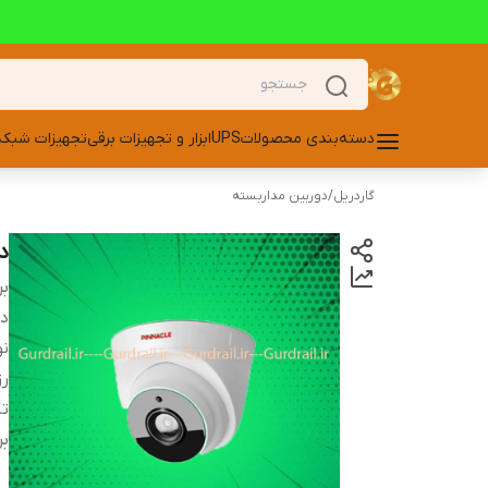
دسته‌بندی محصولات
UPS
ابزار و تجهیزات برقی
تجهیزات شبکه
گاردریل
/
دوربین مداربسته
دور
بر
دس
نو
ر
تک
بر