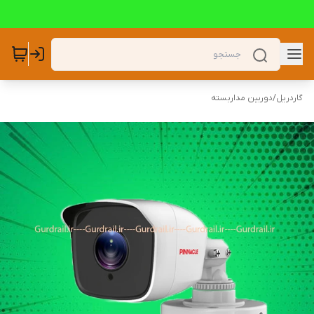
گاردریل
/
دوربین مداربسته