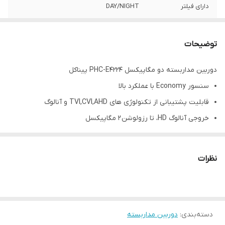
دارای فیلتر
DAY/NIGHT
دارای سنسور
ECONOMY
توضیحات
پشتیبانی از
AHD,TVI,CVI, و انالوگ
دوربین مداربسته دو مگاپیکسل PHC-E4224 پیناکل
برد دید در شب
۳۰ متری
سنسور Economy با عملکرد بالا
قابلیت پشتیبانی از تکنولوژی های TVI,CVI,AHD و آنالوگ
خروجی آنالوگ HD، تا رزولوشن ۲ مگاپیکسل
فیلتر مکانیکی True Day/Night
دارای لنز ثابت ۲.۸ و ۳.۶ میلیمتر
نظرات
دارای قابلیت Digital Wide Dynamic Range
کاهش نویز دیجیتال (۳D-DNR)
مجهز به IR هوشمند
دسته‌بندی
:
پشتیبانی از Motion Detection و Privacy Zone
دوربین مداربسته