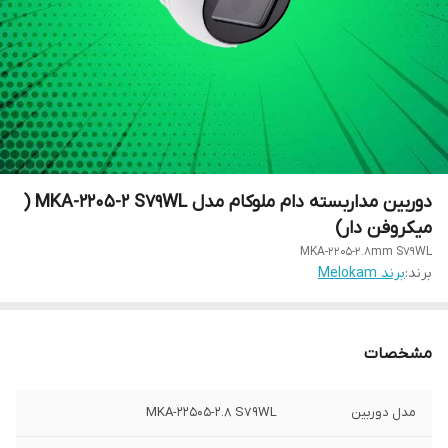
دوربین مداربسته دام ملوکام مدل MKA-2205-2 S79WL (
میکروفن دار)
MKA-2205-2.8mm S79WL
برند:
برند Melokam
مشخصات
مدل دوربین
MKA-22505-2.8 S79WL