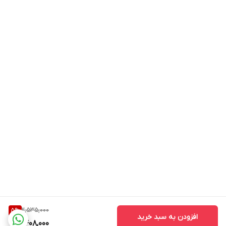
2,535,000
5
%
افزودن به سبد خرید
2,408,000