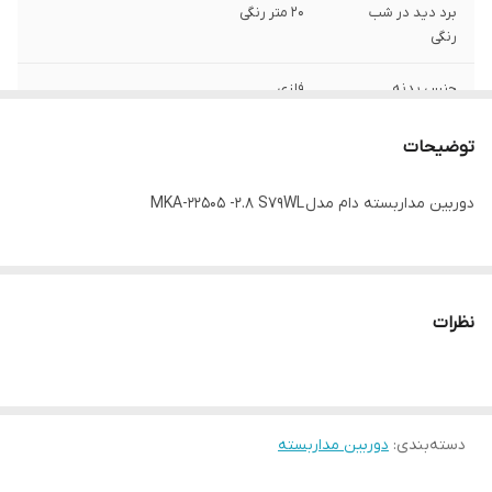
برد دید در شب
20 متر رنگی
رنگی
جنس بدنه
فلزی
سنسور پردازنده
V22
توضیحات
نوع لنز
2.8mm 5MP CW
دوربین مداربسته دام مدل MKA-22505 -2.8 S79WL
میکروفن داخلی
دارد
دارای
OSD/UTC menu 4 in1 Flicker-3dnr-BLC
نظرات
رزولوشن تصویر
2MP 20F/S
دسته‌بندی
:
دوربین مداربسته