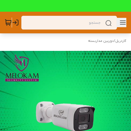
گاردریل
/
دوربین مداربسته