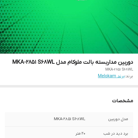
دوربین مداربسته بالت ملوکام مدل MKA-2851 S68WL
MKA-2851 S68WL
برند:
برند Melokam
مشخصات
مدل دوربین
MKA-2851 S68WL
برد دید در شب
20 متر