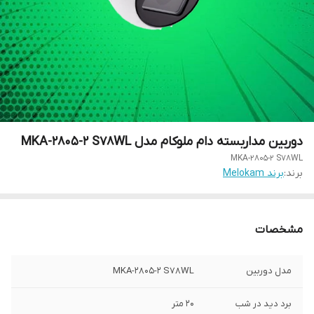
دوربین مداربسته دام ملوکام مدل MKA-2805-2 S78WL
MKA-2805-2 S78WL
برند:
برند Melokam
مشخصات
مدل دوربین
MKA-2805-2 S78WL
برد دید در شب
20 متر