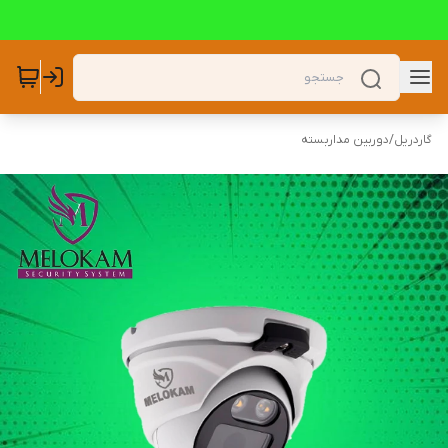
گاردریل
/
دوربین مداربسته