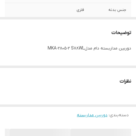
جنس بدنه
فلزی
سنسور پردازنده
2083HS
توضیحات
نوع لنز
3.6mm -5MP CW
دوربین مداربسته دام مدلMKA-2805-2 S78WL
دارای
DWDR/UTC menu 4 in1 Flicker-3dnr-BLC
رزولوشن تصویر
2MP 25F/S
نظرات
دسته‌بندی
:
دوربین مداربسته