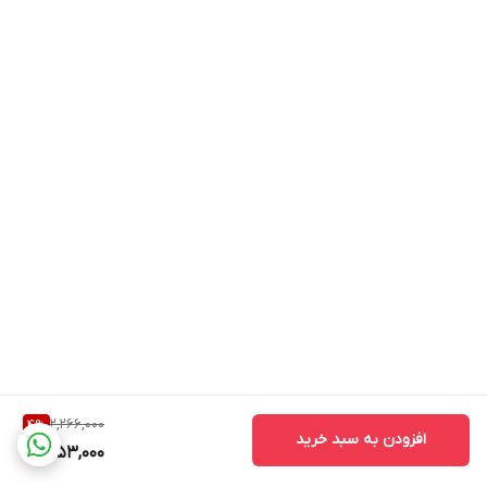
2,266,000
4
%
افزودن به سبد خرید
2,153,000