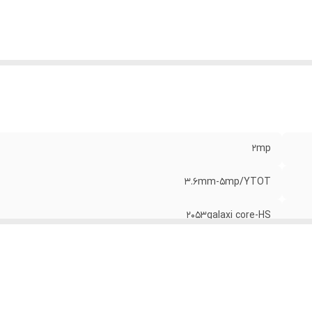
2mp
3.6mm-5mp/YTOT
2053galaxi core-HS
25m-warmlight