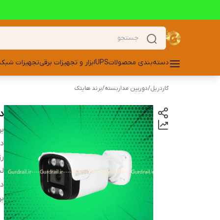
دسته‌بندی محصولات
UPS
ابزار و تجهیزات برقی
تجهیزات شبکه
گاردریل
/
دوربین مداربسته
/
برند هایتک
دو
بر
دس
ر
لن
دا
بر