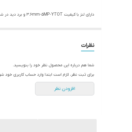
دارای لنز با کیفیت 3.6mm-5MP-YTOT و برد دید در شب 25 متر WARM LIGHT از ویژگی دوربین مداربسته بولت هایتک HITECH مدل HAB-2587 است.
این دوربین دارای کیس فلزی و درجه حفاظتی IP65 است و دارای حسگر 2053GALAXY CORE میباشد و از کیفیت بالایی برخوردار است.
نظرات
شما هم درباره این محصول نظر خود را بنویسید.
برای ثبت نظر، لازم است ابتدا وارد حساب کاربری خود شو
افزودن نظر