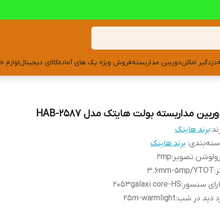
دزدگیر اماکن
دوربین مداربسته
فروش ویژه پک های آماده
کالای دیجیتال
لوازم خ
ربین مداربسته بولت هایتک مدل HAB-2587
ند:
برند هایتک
ته‌بندی
:
برند هایتک
زولوشن تصویر
:
2mp
ز
:
3.6mm-5mp/YTOT
رای سنسور
:
2053galaxi core-HS
د دید در شب
:
25m-warmlight