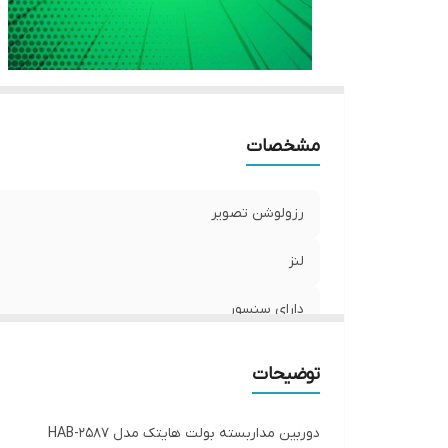
مشخصات
رزولوشن تصویر
لنز
دارای سنسور
برد دید در شب
توضیحات
دوربین مداربسته بولت هایتک مدل HAB-2587