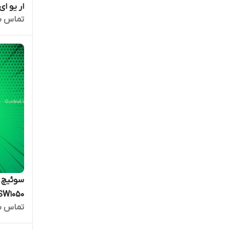
ار یو ای I HR-AFGM-1622S-300
تماس ب
SW1050
تماس ب