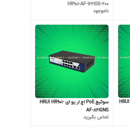
HR901-AF-1621GS-200
ناموجود
سوئیچ اترنت صنعتی اچ ار یو ای HRUI
سوئیچ PoE اچ ار یو ای HRUI HR901-
AF-821GNS
تماس بگیرید