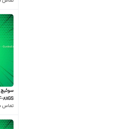
تماس ب
PD12D (جعبه باز)
AF-811GS
تماس ب