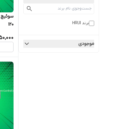
برند HRUI
120
50,000
موجودی