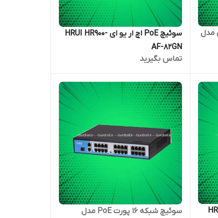
ر یو آی مدل
سوئیچ PoE اچ ار یو ای HRUI HR900-
AF-82GN
تماس بگیرید
HR-FB
سوئیچ شبکه 16 پورت PoE مدل