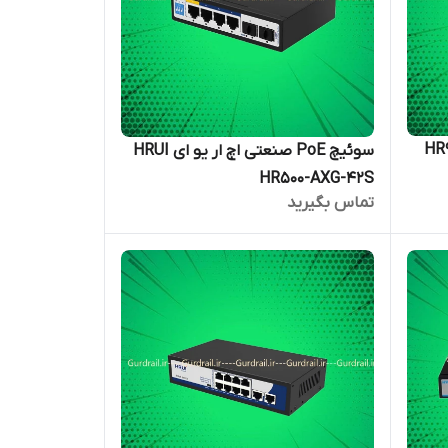
HR901-A-
سوئیچ PoE صنعتی اچ ار یو ای HRUI
HR500-AXG-42S
تماس بگیرید