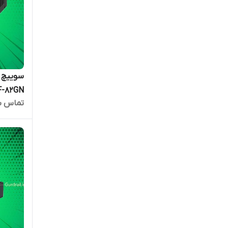
00-AF-82GN
تماس ب