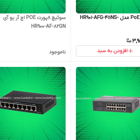
سوئیچ PoE مدل HR901-AFG-411NS-
سوئیچ 8پورت POE اچ آر یو آی
HR900-AF-82GN
3,9
افزودن به سبد
ناموجود