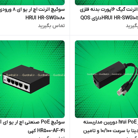
سوئیچ اترنت گیگ 16پورت بدنه فلزی
سوئیچ اترنت اچ ار ی
HRUI HR-SWG10160 D-Mدارای QOS
HRUI HR-SWG1080
گیرید
تماس بگیرید
اسپلیتر hrui PoE دوربین مداربسته
سوئیچ
انتقال دیتا با سرعت ۱۰/۱۰۰ و تامین
HR500-AF-41 کپی