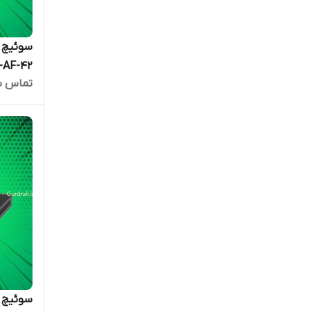
-AF-42
تماس ب