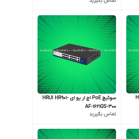
تماس بگیرید
و ای HRUI
سوئیچ PoE اچ ار یو ای HRUI HR901-
AF-1621GS-300
تماس بگیرید