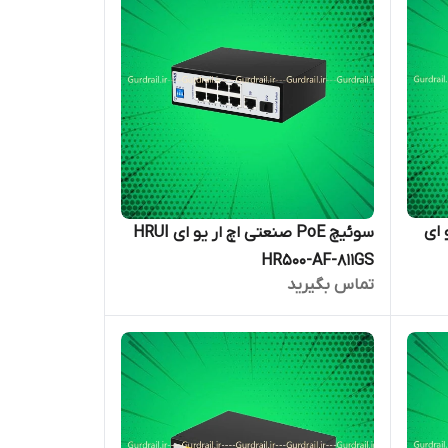
و ای
سوئیچ PoE صنعتی اچ ار یو ای HRUI
HR500-AF-811GS
تماس بگیرید