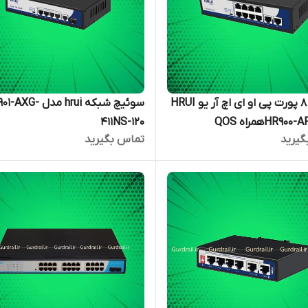
سوییچ 8 پورت پی او ای اچ آر یو HRUI
سوئیچ شبکه hrui مدل XG
HR9همراه QOS
411NS-120
گیرید
تماس بگیرید