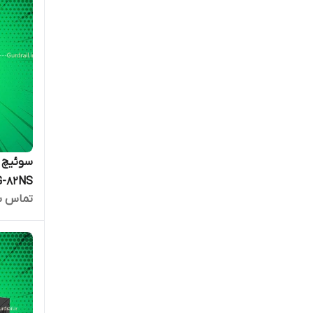
G-82NS
تماس ب