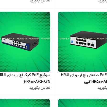
گیرید
تماس بگیرید
برق ۱۲ ولت ۱ آمپر اچ ار یو ای HR-AF-
سوئیچ PoE صنعتی اچ ار یو ای HRUI
سوئیچ PoE گیگ اچ ار ی
HR500- کپی
HR900-AFG-82N
گیرید
تماس بگیرید