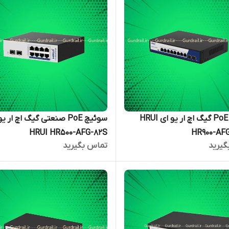
سوئیچ PoE گیگ اچ ار یو ای HRUI
سوئیچ PoE صنعتی گیگ اچ ار ی
HRUI HR500-AFG-82S
HR900-AF
گیرید
تماس بگیرید