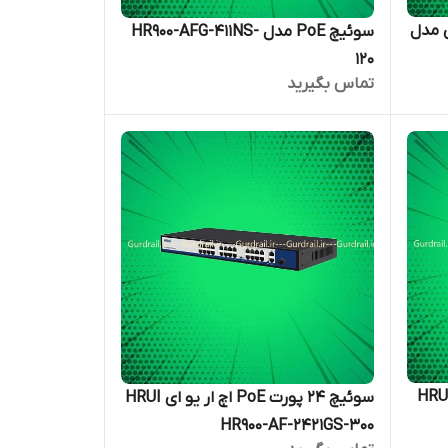
و ای 8 ورودی مدل
سوئیچ PoE مدل HR900-AFG-411NS-
120
تماس بگیرید
 PoE صنعتی اچ ار یو ای HRUI
سوئیچ 24 پورت PoE اچ ار یو ای HRUI
HR900-AF-2421GS-300