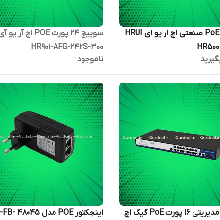
سوئیچ PoE صنعتی اچ ار یو ای HRUI
سوییچ 24 پورت POE اچ آ
HR901-AFG-242S-300
HR500
گیرید
ناموجود
سوئیچ مدیریتی 16 پورت PoE گیگ اچ
اینجکتور POE مدل - 48045