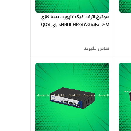
سوئیچ اترنت گیگ 16پورت بدنه فلزی
HRUI HR-SWG10160 D-Mدارای QOS
تماس بگیرید