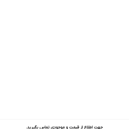
E-TX: Cat5 or above UTP(≤100 M)
Transmission Distance: 550m/2Km
Fiber Media
 Distance: 20/40/60/80/100/120Km
PWR
SYS
Yellow light
جهت اطلاع از قیمت و موجودی تماس بگیرید.