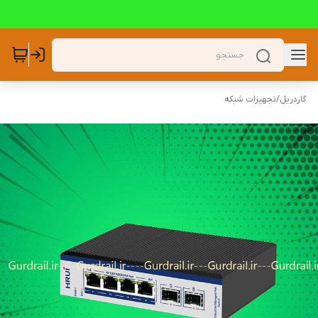
گاردریل
/
تجهیزات شبکه