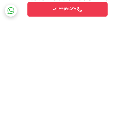
LED Indicator
021-66925547
Green light
G5-G6
برگشت به بالا
Input Voltage: DC 48
～
55V
Power Supply
trial Terminal(block V1+V1- V2+ V2-)
ارسال ویژه
پشتیبانی ۲۴ ساعته
Protect grade: IP40