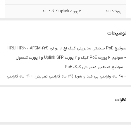
پورت SFP
2 پورت Uplink گیگ SFP
پورت کنسول
1 عدد
توضیحات
سوئیچ PoE صنعتی مدیریتی گیگ اچ ار یو ای HRUI HR600-AFGM-42S
– سوئیچ 4 پورت PoE گیگ و 2 پورت Uplink SFP و 1 پورت کنسول
– سوئیچ صنعتی مدیریتی گیگ PoE
– 48 ماه وارانتی بی قید و شرط (24 ماه گارانتی تعویض + 24 ماه گارانتی
تعمیر)
نظرات
6 Ports Gigabit Managed Industrial PoE Switch
Product Name
HR600-
AF
GM-42S
Product Model