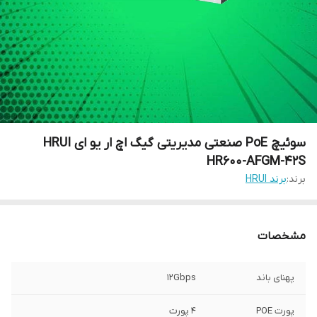
سوئیچ PoE صنعتی مدیریتی گیگ اچ ار یو ای HRUI
HR600-AFGM-42S
برند:
برند HRUI
مشخصات
پهنای باند
12Gbps
پورت POE
4 پورت