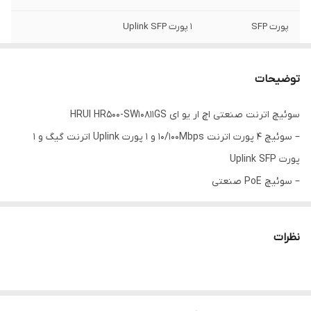
پورت SFP
1 پورت Uplink SFP
پهنای باند
5.6Gbps
توضیحات
سوئیچ اترنت صنعتی اچ ار یو ای HRUI HR500-SW10811GS
– سوئیچ 4 پورت اترنت 10/100Mbps و 1 پورت Uplink اترنت گیگ و 1
پورت Uplink SFP
– سوئیچ PoE صنعتی
– 48 ماه وارانتی بی قید و شرط (24 ماه گارانتی تعویض + 24 ماه گارانتی
تعمیر)
نظرات
DC 12～55V
Power
8 100M RJ45 Port