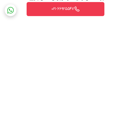
Packing weight: 15.02KG
021-66925547
Voltage input: DC12～55V
Power wiring: 4 PIN industrial terminals
(redundant V1+V1-, V2+V2-) / DC 2.1
Voltage
(DC 2.1 cannot be used together with V1 and
V2)
1. Industrial switch: 1
2. Instructions: 1PCS
برگشت به بالا
3. Qualification certificate, warranty card
Packing List
1PCS
4. Mounting ears: 1 pair
Function indication
PWR, 1-8 Green, G10
LED Indicator
ارسال ویژه
پشتیبانی ۲۴ ساعته
Lighting：Powered