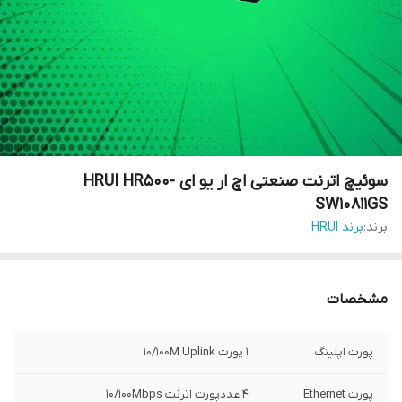
سوئیچ اترنت صنعتی اچ ار یو ای HRUI HR500-
SW10811GS
برند:
برند HRUI
مشخصات
پورت اپلینگ
1 پورت 10/100M Uplink
پورت Ethernet
4 عددپورت اترنت 10/100Mbps