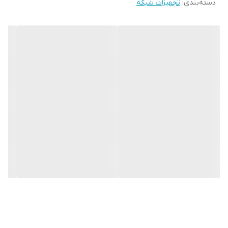
دسته‌بندی
:
تجهیزات شبکه
1 Gigabit Uplink Ports
Ethernet
1 Gigabit SFP Ports
P
erformance
5.6Gbps
Bandwitdth
Package
4.166Mpps
Forwarding Rate
1K
MAC Address
9.6Kbytes
Jumbo frame
Store and forward
Forwarding mode
100000 小时
MTBF
Standard
IEEE802.3
IEEE802.3u
Network Protocols