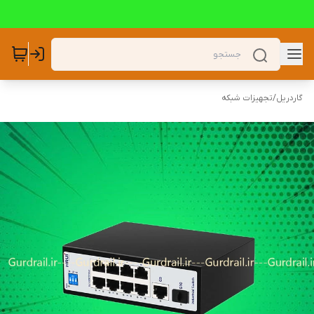
گاردریل
/
تجهیزات شبکه