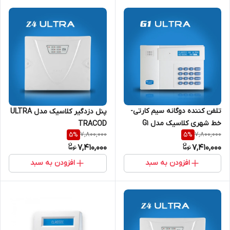
تلفن کننده دوگانه سیم کارتی-
پنل دزدگیر کلاسیک مدل ULTRA
خط شهری کلاسیک مدل G1
TRACOD
7,800,000
7,800,000
5
%
5
%
ULTRA V5.2
7,410,000
7,410,000
افزودن به سبد
افزودن به سبد