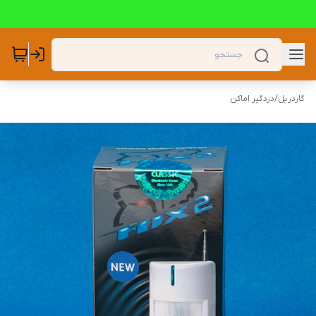
گاردریل
/
دزدگیر اماکن