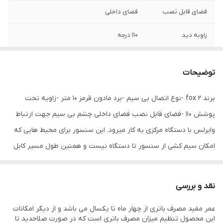
فضای قابل نصب
فضای داخلی
زاوبه دید
110 درجه
برد مادون قرمز
10 متر
توضیحات
برند fox 2 -نوع اتصال بی سیم -برد مادون قرمز 10 متر -زاویه تحت
پوشش 110 -فضای قابل نصب فضای داخلی چشم بی سیم جهت ارتباط
وایرلس با دستگاه مرکزی به کار میرود. این سنسور برای محیط هایی که
امکان سیم کشی از سنسور تا دستگاه نیست و همنین طول مسیر کابل
کشی زیاد است بکار میرود. کدینگ چشم دزدگیر کدینگ این چشم 64
بیتی است و همانند یک ریموت کنترل به حافظه دستگاه کد دهی
نقد و بررسی
میشود. بهمراه خود یک عدد باتری 9 ولتی کتابی دارد که در صورت ضعف
عمر مفید مصرف باتری از چهار ماه تا یکسال می باشد و از دیگر امکانات
باطری از حد نرمال یک دوره فرمان آلارم صادر میکند
این محصول تنظیم میزان مصرف باتری است که در صورت صلاحدید تا