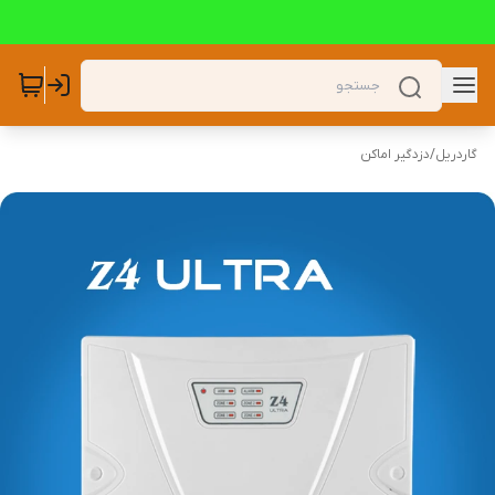
گاردریل
/
دزدگیر اماکن