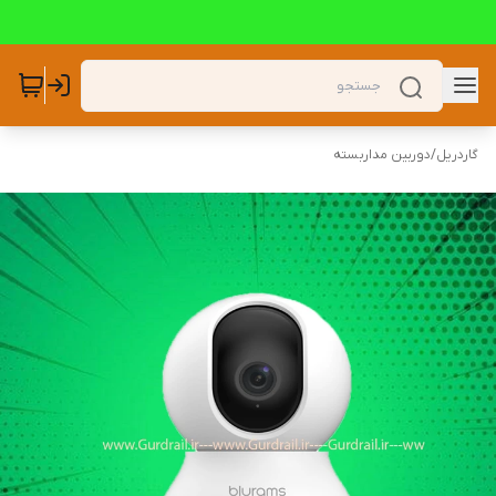
گاردریل
/
دوربین مداربسته