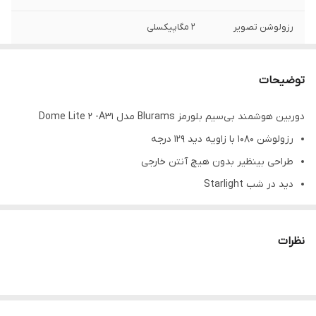
رزولوشن تصویر
2 مگاپیکسلی
برد دید در شب
7 متر
توضیحات
دوربین هوشمند بی‌‌سیم بلورمز Blurams مدل Dome Lite 2 -A31
رزولوشن 1080 با زاویه دید 129 درجه
طراحی بینظیر بدون هیچ آنتن خارجی
دید در شب Starlight
کاهش نویز سه بعدی – زوم دیجیتال تا 4 برابر – اصلاح اعوجاج
آلارم هوشمند – آژیر و چراغ فلش زن
نظرات
رمزگذاری پیشرفته
پشتیبانی از اپلیکیشن blurams
صدای دوطرفه