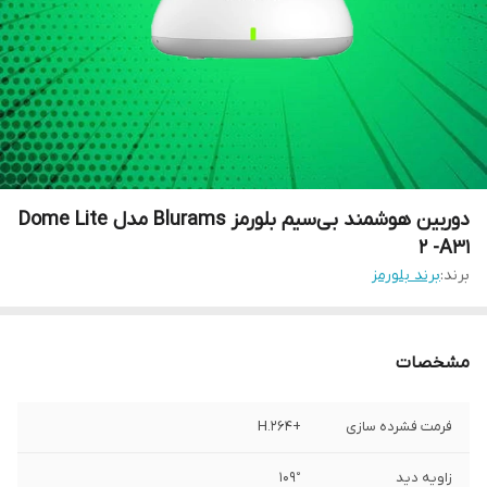
دوربین هوشمند بی‌‌سیم بلورمز Blurams مدل Dome Lite
2 -A31
برند:
برند بلورمز
مشخصات
فرمت فشرده سازی
+H.264
زاویه دید
109°