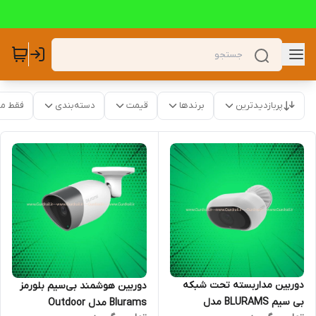
پربازدیدترین
برندها
قیمت
دسته‌بندی
فقط م
دوربین مداربسته تحت شبکه
دوربین هوشمند بی‌‌سیم بلورمز
بی سیم BLURAMS مدل
Blurams مدل Outdoor