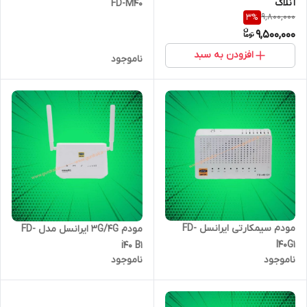
آنلاک
FD-M40
9,800,000
3
%
9,500,000
افزودن به سبد
ناموجود
مودم سیمکارتی ایرانسل FD-
مودم 3G/4G ایرانسل مدل FD-
I40G1
i40 B1
ناموجود
ناموجود