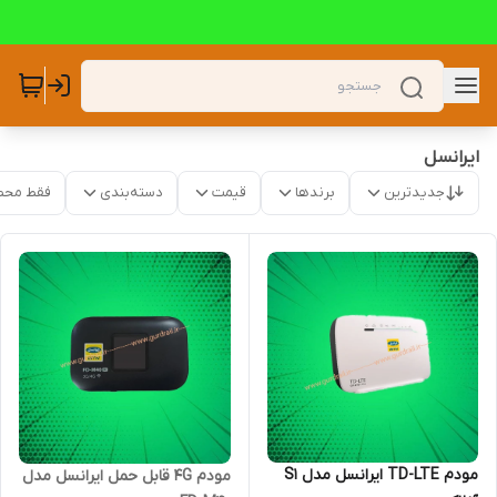
ایرانسل
جدیدترین
برندها
قیمت
دسته‌بندی
فقط محص
مودم TD-LTE ایرانسل مدل S1
مودم 4G قابل حمل ایرانسل مدل