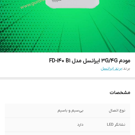
مودم 3G/4G ایرانسل مدل FD-i40 B1
برند:
برند ایرانسل
مشخصات
نوع اتصال
بی‌سیم و باسیم
نشانگر LED
دارد