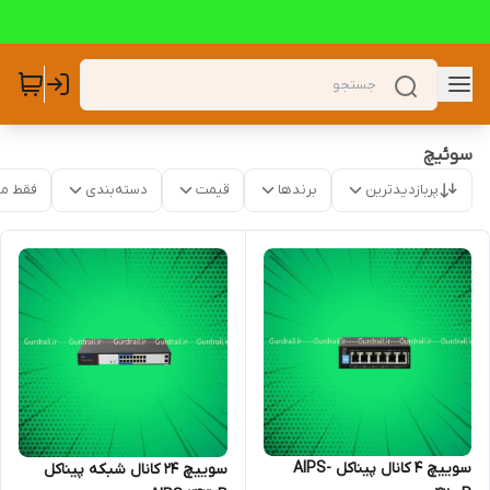
سوئیچ
پربازدیدترین
برندها
قیمت
دسته‌بندی
فقط م
سوییچ 4 کانال پیناکل AIPS-
سوییچ 24 کانال شبکه پیناکل