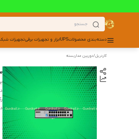
دسته‌بندی محصولات
UPS
ابزار و تجهیزات برقی
تجهیزات شبکه
گاردریل
/
دوربین مداربسته
سوییچ
بر
دس
رک
دا