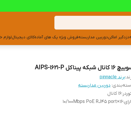
دزدگیر اماکن
دوربین مداربسته
فروش ویژه پک های آماده
کالای دیجیتال
لوازم خ
 16 کانال شبکه پیناکل AIPS-1621-P
ند:
برند pinnacle
ته‌بندی
:
دوربین مداربسته
وردر
:
16 کانال
رای
:
16×10/100Mbps PoE RJ45 port