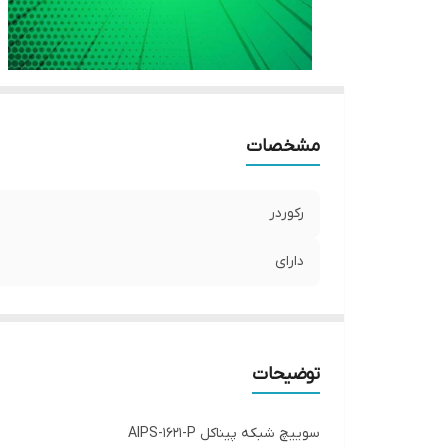
مشخصات
رکوردر
دارای
توضیحات
سوییچ شبکه پیناکل AIPS-1621-P