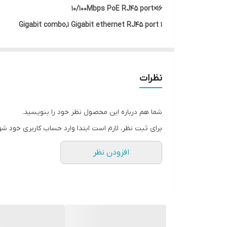
16×10/100Mbps PoE RJ45 port
1 Gigabit combo,1 Gigabit ethernet RJ45 port
250 Meters long distance power supply
Should be use cat5e or cat6 cable
Bandwidth：7.2Gbps (no block)
نظرات
Max power for single port 30W
External power adapter 96W
شما هم درباره این محصول نظر خود را بنویسید.
Support IEEE802.3af/at standard PD device
برای ثبت نظر، لازم است ابتدا وارد حساب کاربری خود شو
Certifications, CE/FCC
افزودن نظر