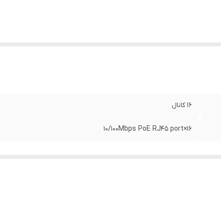
16 کانال
16×10/100Mbps PoE RJ45 port