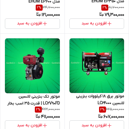
مدل EHOM EP350
مدل EHOM EP600
124,700,000
81,700,000
2
%
2
%
121,000,000
79,300,000
افزودن به سبد
افزودن به سبد
موتور برق 18 کیلووات بنزینی
موتور تک بنزینی لانسین
لانسین LC24000
LC2V90FD | قدرت ۳۵ اسب بخار
423,000,000
625,000,000
2
%
2
%
411,000,000
607,000,000
افزودن به سبد
افزودن به سبد