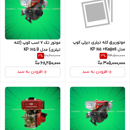
موتوربرق کله تیلری دیزلی کوپ
موتور تک 7 اسب کوپ (کله
مدل KP 1115 +Kaijieli
تیلری) مدل KP 175 B
70,200,000
314,500,000
2
%
3
%
68,250,000
305,000,000
افزودن به سبد
افزودن به سبد