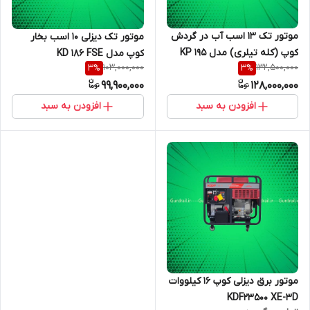
موتور تک 13 اسب آب در گردش
موتور تک دیزلی 10 اسب بخار
کوپ (کله تیلری) مدل KP 195
کوپ مدل KD 186 FSE
103,000,000
132,500,000
3
%
3
%
NM
99,900,000
128,000,000
افزودن به سبد
افزودن به سبد
موتور برق دیزلی کوپ 16 کیلووات
KDF23500 XE-3D