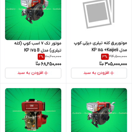
موتوربرق کله تیلری دیزلی کوپ
موتور تک 7 اسب کوپ (کله
مدل KP 1115 +Kaijieli
تیلری) مدل KP 175 B
70,200,000
314,500,000
2
%
3
%
68,250,000
305,000,000
افزودن به سبد
افزودن به سبد