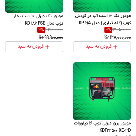
موتور تک 13 اسب آب در گردش
موتور تک دیزلی 10 اسب بخار
کوپ (کله تیلری) مدل KP 195
کوپ مدل KD 186 FSE
103,000,000
132,500,000
3
%
3
%
NM
99,900,000
128,000,000
افزودن به سبد
افزودن به سبد
موتور برق دیزلی کوپ 16 کیلووات
KDF23500 XE-3D