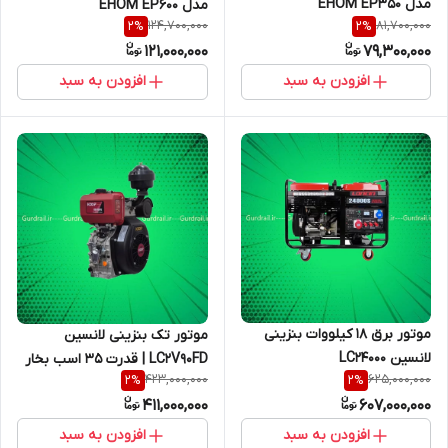
مدل EHOM EP350
مدل EHOM EP600
124,700,000
81,700,000
2
%
2
%
121,000,000
79,300,000
افزودن به سبد
افزودن به سبد
موتور برق 18 کیلووات بنزینی
موتور تک بنزینی لانسین
لانسین LC24000
LC2V90FD | قدرت ۳۵ اسب بخار
423,000,000
625,000,000
2
%
2
%
411,000,000
607,000,000
افزودن به سبد
افزودن به سبد