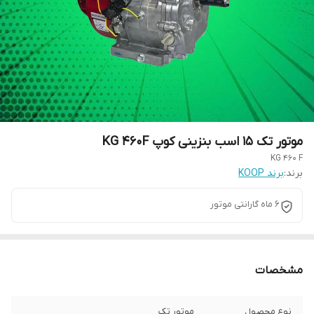
موتور تک 15 اسب بنزینی کوپ KG 460F
KG 460 F
برند:
برند KOOP
6 ماه گارانتی موتور
مشخصات
نوع محصول
موتور تک