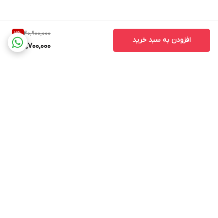
40,900,000
2
%
افزودن به سبد خرید
39,700,000
برگشت به بالا