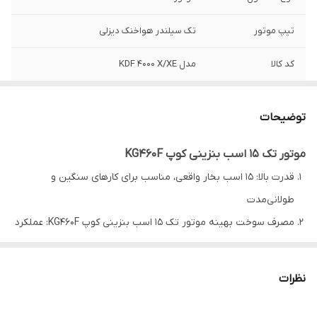
تیپ موتور
تک سیلندر هواخنک دیزلی
کد کالا
مدل KDF 4000 X/XE
توان دائم
15 (کیلو وات)HP
توضیحات
سوخت
بنزینی
موتور تک 15 اسب بنزینی کوپ KG460F
حجم روغن موتور
1 لیتر
قدرت بالا: 15 اسب بخار واقعی، مناسب برای کارهای سنگین و
مصرف سوخت
1.5 لیتر بر ساعت
طولانی‌مدت
مصرف سوخت بهینه موتور تک 15 اسب بنزینی کوپ KG460F: عملکرد
سرعت مداوم
3000 دور
اقتصادی با کمترین میزان مصرف سوخت
(rpm)
طول عمر بالا: بدنه و قطعات مقاوم در برابر فرسایش و ضربه
نظرات
سیستم راه انداز
هندلی
خنک‌کننده هوا: جلوگیری از داغ شدن بیش از حد موتور و افزایش
بهره‌وری