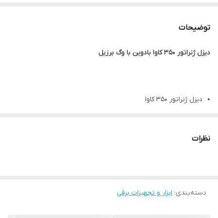
توضیحات
دیزل ژنراتور 350 کاوا بادوین با وگ برزیل
دیزل ژنراتور 350 کاوا
6 سیلندر دیزل ژنراتور 350 کاوا
موتور بادوین با رادیات فرانسه
نظرات
ژنراتور وگ بزیل
تابلو کامل حرفه ای اشنایدر آلمان
برد دیپسی انگلستان
دسته‌بندی
:
شاسی باک بسیار حرفه ای
ابزار و تجهیزات برقی
روغن دارد