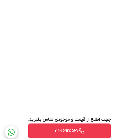
جهت اطلاع از قیمت و موجودی تماس بگیرید.
021-66925547