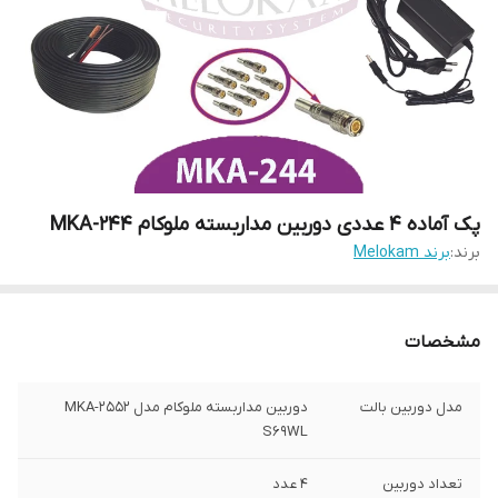
پک آماده 4 عددی دوربین مداربسته ملوکام MKA-244
برند:
برند Melokam
مشخصات
مدل دوربین بالت
دوربین مداربسته ملوکام مدل MKA-2552
S69WL
تعداد دوربین
4 عدد