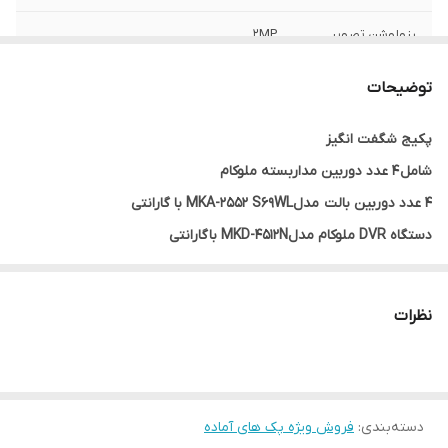
رزولوشن تصویر
2MP
مدل DVR
مدلMKD-4512N
توضیحات
آداپتور
دارد
پکیج شگفت انگیز
شامل 4 عدد دوربین مداربسته ملوکام
کابل
40 متر
4 عدد دوربین بالت مدلMKA-2552 S69WL با گارانتی
دستگاه DVR ملوکام مدلMKD-4512N با گارانتی
40 متر کابل
آداپتور
نظرات
دسته‌بندی
:
فروش ویژه پک های آماده