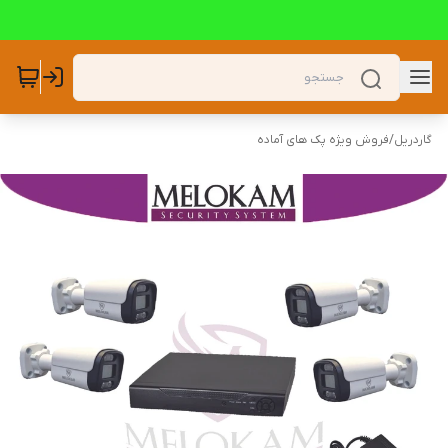
گاردریل
/
فروش ویژه پک های آماده