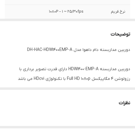
نرخ فریم
1080P – 1 ~ 25/30fps
مشخصات ظاهری
دام
توضیحات
قابلیت ضبط صدا
خیر
دوربین مداربسته دام داهوا مدل DH-HAC-HDW1400EMP-A
رزولوشن
1520 * 2592, 4 مگاپیکسل
حداقل نور
0.03Lux/F2.0, 0Lux IR on
دوربین مداربسته HDW1400-EMP-A دارای قدرت تصویر برداری با
رزولوشن 4 مگاپیکسل Full HD 1080p با تکنولوژی HDcvi می باشد
برد دید در شب
50 متر
.دوربین داهوا HDW 1400 EMP A که از محصولات کمپانی داهوا می باشد
استاندارد
AGC, BLC, DWR, HLC, IP67
به میکروفن داخلی قوی مجهز شده است. کیفیت تصویر 4 مگاپیکسل ,
نظرات
بهترین کیفیت و بالاترین رزولوشن تصویر بر روی کابل کواکسیال است.
میکروفن دوربین داهوا HDW 1400 EMP A درون بدنه دوربین تعبیه
شده و دارای تکنولوژی ارسال صدا به همراه تصویر بر روی یک کابل است