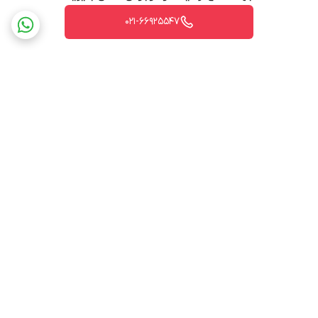
021-66925547
برگشت به بالا
ارسال ویژه
پشتیبانی ۲۴ ساعته