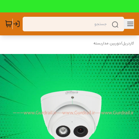
گاردریل
/
دوربین مداربسته