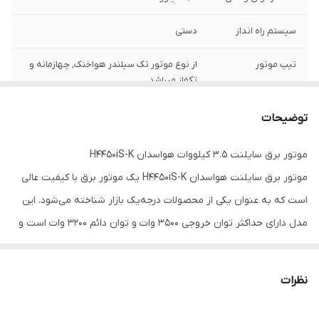
سیستم راه انداز
دستی
تیپ موتور
از نوع موتور تک سیلندر هواخنک, چهازمانه و
تکفاز میباشد.
توان دائم واقعی
3/2کیلووات
توضیحات
جنس سیم پیچ
مس
موتور برق سایلنت 3.5 کیلووات هواسدان H4450iS-K
موتور برق سایلنت هواسدان H4450iS-K یک موتور برق با کیفیت عالی
سوخت مصرفی
بنزین
است که به عنوان یکی از محصولات درجه‌یک بازار شناخته می‌شود. این
زمان کارکرد
6 ساعت
مدل دارای حداکثر توان خروجی ۳۵۰۰ وات و توان دائم ۳۲۰۰ وات است و
با دو پورت خروجی ۲۳۰ ولت قفل‌شو طراحی شده که جریان ثابت ۱۴ آمپر
حجم باک
7 لیتر
و فرکانس ۵۰ هرتز ارائه می‌دهد. اگر به دنبال یک موتور برق مسافرتی یا
نظرات
خانگی با عملکرد بی‌نظیر هستید، این مدل گزینه‌ای ایده‌آل محسوب
می‌شود. این موتور برق سایلنت ۳.۲ کیلوواتی نه‌تنها کم‌صدا و قابل‌حمل