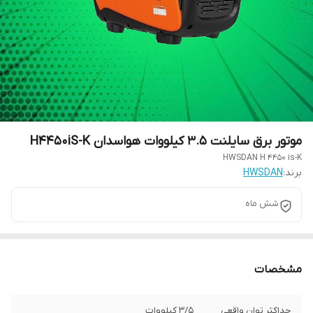
موتور برق سایلنت 3.5 کیلووات هواسدان H4450iS-K
HWSDAN H 4450 is-K
برند:
HWSDAN
شش ماه
مشخصات
حداکثر توان واقعی
3/5 کیلووات