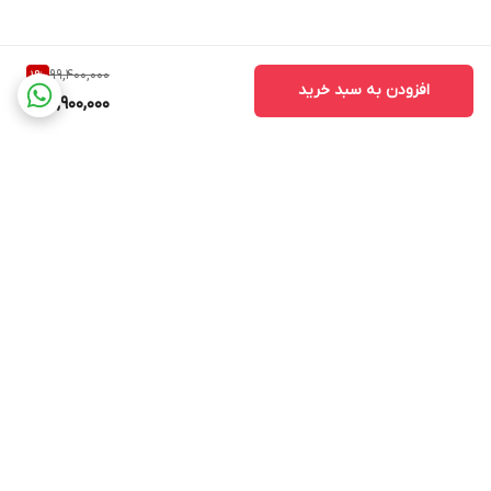
99,400,000
1
%
افزودن به سبد خرید
97,900,000
برگشت به بالا