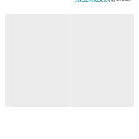
– وزن: 22 کیلوگرم
– حجم باک سوخت: 7.5 لیتر
– ساعت کار مجاز: 8 ساعت مداوم
– سنسورهای حرارتی و سطح روغن برای ایمنی بیشتر
این موتور برق با **بدنه آلومینیومی** مقاوم و طراحی جمع‌وجور،
گزینه‌ای ایده‌آل برای مصارف خانگی، کارگاهی، مسافرتی و شرایط اضطراری
است.