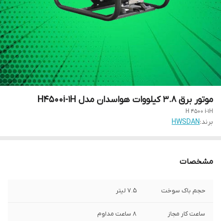
موتور برق 3.8 کیلووات هواسدان مدل H4500i-1H
H 4500 i-1H
برند:
HWSDAN
مشخصات
حجم باک سوخت
7.5 لیتر
ساعت کار مجاز
8 ساعت مداوم