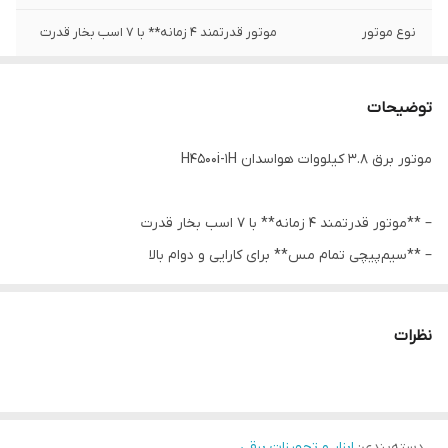
نوع موتور
موتور قدرتمند 4 زمانه** با 7 اسب بخار قدرت
جنس بدنه
آلومینیوم
توضیحات
صدا
72 دسی‌بل
موتور برق 3.8 کیلووات هواسدان H4500i-1H
– **موتور قدرتمند 4 زمانه** با 7 اسب بخار قدرت
– **سیم‌پیچی تمام مس** برای کارایی و دوام بالا
– **مصرف سوخت بهینه** تنها 1.2 لیتر در ساعت
– **سیستم خنک‌کننده هواخنک** برای عملکرد مداوم
نظرات
– **سطح صدای پایین** 72 دسی‌بل
– **ولتاژ خروجی پایدار** 220 ولت AC و 12 ولت DC
مشخصات فنی کامل موتور برق 4 کیلووات هواسدان H4500i-1H
– ابعاد: 43×34×35 سانتی‌متر
دسته‌بندی
:
ابزار و تجهیزات برقی