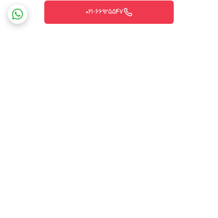
021-66925547
برگشت به بالا
ارسال ویژه
پشتیبانی ۲۴ ساعته