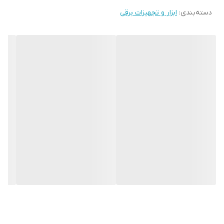
دسته‌بندی
:
حالت دائم: 36 آمپر 🔄
ابزار و تجهیزات برقی
تعداد فاز:
تک‌فاز ✅
نوع موتور:
تک‌سیلندر هواخنک ⚙️
سیستم راه‌انداز:
هندلی و استارتی 🚗
سوخت مصرفی:
بنزین 🛢️
حجم مخزن سوخت:
25 لیتر 🛢️
جنس سیم‌پیچ:
مس 🌟
وزن دستگاه:
92 کیلوگرم ⚖️
سیستم خنک‌کننده:
هواخنک 🌬️
سیستم ایمنی:
شامل قطع کن اتوماتیک در صورت کمبود روغن و
محافظت از اضافه‌بار ⛽
سیستم ATS:
دارد (Automatic Transfer Switch) ✅
خروجی 12 ولت:
مناسب برای شارژ باتری و مصارف کم‌مصرف 🔋
چرخ و دسته حمل:
جابجایی آسان 🚚