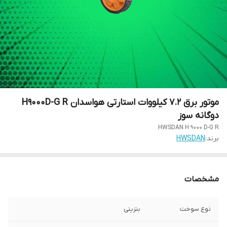
موتور برق 7.2 کیلووات استارتی هواسدان H9000D-G R
دوگانه سوز
HWSDAN H 9000 D-G R
برند:
HWSDAN
مشخصات
نوع سوخت
بنزینی