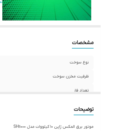
ح
ن
ج
مشخصات
نوع سوخت
ظرفیت مخزن سوخت
تعداد فاز
سیستم استارت
توضیحات
حجم موتور
موتور برق المکس ژاپن 10 کیلووات مدل SH11000