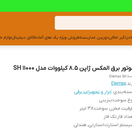
دزدگیر اماکن
دوربین مداربسته
فروش ویژه پک های آماده
کالای دیجیتال
لوازم خ
تور برق المکس ژاپن 8.5 کیلووات مدل SH 11000
Elemax SH 110
ند:
Elemax
ته‌بندی
:
ابزار و تجهیزات برقی
وع سوخت
:
بنزینی
رفیت مخزن سوخت
:
38 لیتر
داد فاز
:
تک فاز
یستم استارت
:
استارتی, هندلی