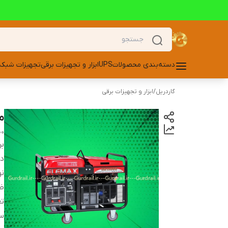
دسته‌بندی محصولات
UPS
ابزار و تجهیزات برقی
تجهیزات شبکه
گاردریل
/
ابزار و تجهیزات برقی
مو
00
بر
دس
ن
ظ
تع
س