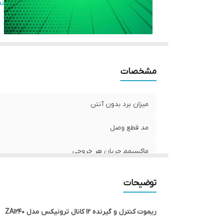
ام
ن
ام
ام
ام
مشخصات
میزان برد بدون آنتن
مد قطع وصل
ماکسیمم جریان هر خروجی
تعداد خروجی
توضیحات
امکان اضافه کردن ریموت
ریموت کنترل و گیرنده 12 کانال ترونیکس مدل ZA1240