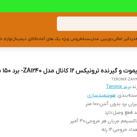
دزدگیر اماکن
دوربین مداربسته
فروش ویژه پک های آماده
کالای دیجیتال
لوازم خ
وت و گیرنده ترونیکس 12 کانال مدل ZA1240- برد 150 متری
TERONIX ZA12
ند:
برند Teronix
ته‌بندی
:
هوشمندسازی
زان برد بدون آنتن
:
100 متر
د قطع وصل
:
دارد
کسیمم جریان هر خروجی
:
30 آمپر
داد خروجی
:
12 رله