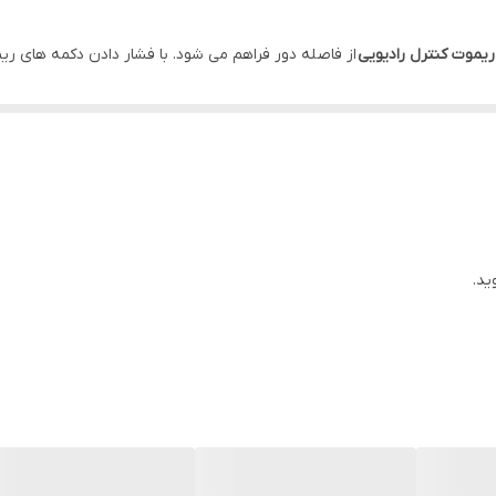
دارد
ریموت کنترل رادیویی
دارد
 انواع تجهیزات الکتریکی با ولتاژهای مختلف را روشن یا خاموش نموده و
کنترل ا
دارد
جریان دهی به بارهای الکتریکی با توان نسبتا بالا را داشته و امکان کنترل تع
ید.