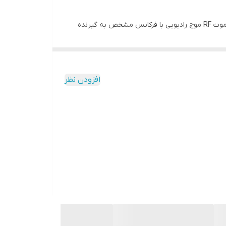
از فاصله دور فراهم می شود. با فشار دادن دکمه های ریموت RF موج رادیویی با فرکانس مشخص به گیرنده
ز راه دور
را برای کاربر میسر سازند. رله های 30 آمپری با
داد زیادی لامپ روشنایی یا تجهیزات الکتریکی پر
افزودن نظر