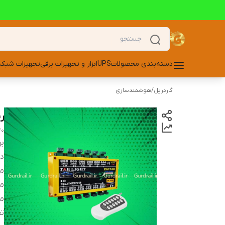
دسته‌بندی محصولات
UPS
ابزار و تجهیزات برقی
تجهیزات شبکه
گاردریل
/
هوشمندسازی
ریم
40
بر
دس
می
م
ما
تع