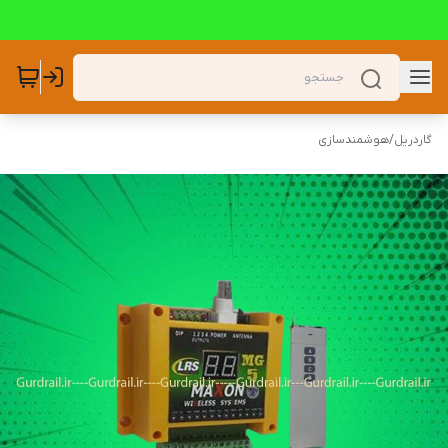
گاردریل
/
هوشمندسازی