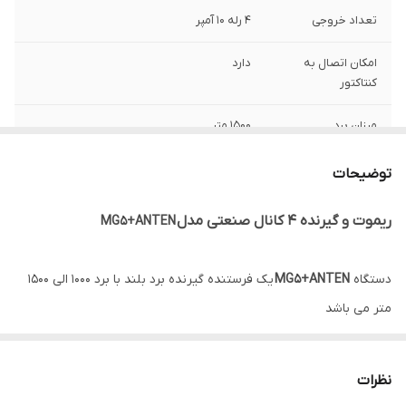
تعداد خروجی
4 رله 10 آمپر
امکان اتصال به
دارد
کنتاکتور
میزان برد
1500 متر
توضیحات
ریموت و گیرنده 4 کانال صنعتی مدل
MG5+ANTEN
دستگاه
MG5+ANTEN
یک فرستنده گیرنده برد بلند با برد 1000 الی 1500
متر می باشد
این دستگاه دارای 4 خروجی رله 10 آمپر می باشد و امکان اتصال این رله ها
نظرات
به انواع کنتاکتورهای صنعتی وجود دارد