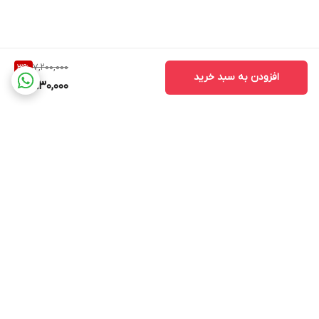
7,200,000
3
%
افزودن به سبد خرید
6,930,000
برگشت به بالا