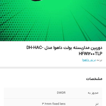
دوربین مداربسته بولت داهوا مدل DH-HAC-
HFW1200TLP
برند:
برند داهوا
مشخصات
مجهز به
DWDR
لنز
3.6mm fixed lens