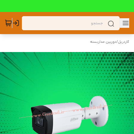
گاردریل
/
دوربین مداربسته