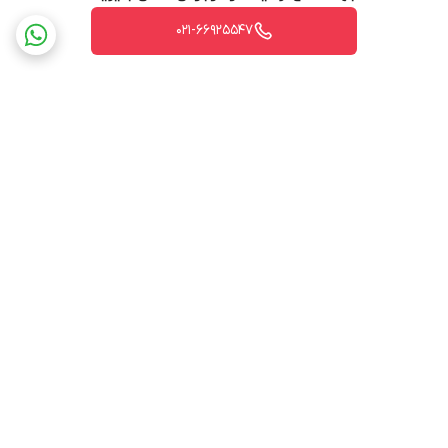
021-66925547
برگشت به بالا
ارسال ویژه
پشتیبانی ۲۴ ساعته