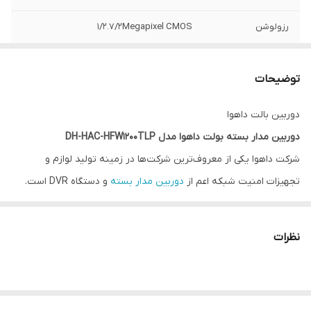
رزولوشن
1/2.7/2Megapixel CMOS
برد دید در شب
40 متر
توضیحات
دوربین بالت داهوا
دوربین مدار بسته بولت داهوا مدل
DH-HAC-HFW1200TLP
شرکت داهوا یکی از معروف‌ترین شرکت‌ها در زمینه تولید لوازم و
تجهیزات امنیت شبکه اعم از
دوربین مدار بسته
و دستگاه DVR است.
دوربین مداربسته بولت داهوا مدل DH-HAC-HFW1200TLP از محصولات
این شرکت است که در این بخش به بررسی آن خواهیم پرداخت.
نظرات
بررسی دوربین مدار بسته بولت
داهوا
مدل
DH-HAC-HFW1200TLP
این دوربین دارای لنز fixed و سنسور 2 مگاپیکسلی از نوع CMOS است.
تنظیم فاصله کانونی این دوربین به طور دستی انجام می‌شود و دلیل آن