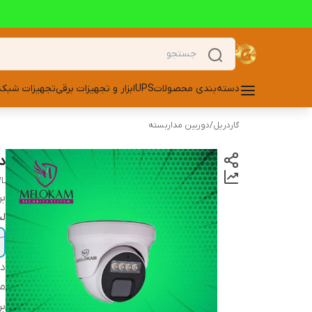
دسته‌بندی محصولات
UPS
ابزار و تجهیزات برقی
تجهیزات شبکه
گاردریل
/
دوربین مداربسته
دو
WL
بر
لنز
دس
مد
بر