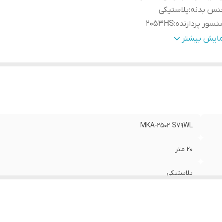
نس بدنه
:
پلاستیکی
سور پردازنده
:
2053HS
ع لنز
:
دارای دو لنر 3.6mm/5mp cw/2.8MM
مایش بیشتر
زولوشن تصویر
:
2MP 30F/S
رای
:
DWDR/UTC menu 4 in1 Flicker-3dnr-BLC
MKA-2502 S79WL
20 متر
پلاستیکی
2053HS
دارای دو لنر 3.6mm/5mp cw/2.8MM