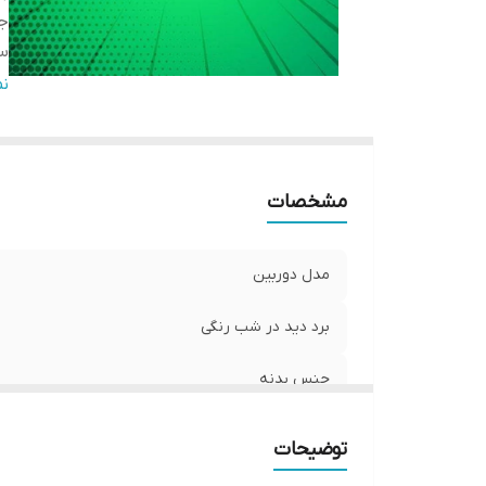
ج
سن
نو
ن
ر
دا
مشخصات
مدل دوربین
برد دید در شب رنگی
جنس بدنه
سنسور پردازنده
توضیحات
نوع لنز