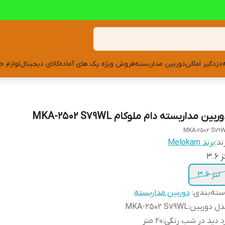
دزدگیر اماکن
دوربین مداربسته
فروش ویژه پک های آماده
کالای دیجیتال
لوازم خ
ربین مداربسته دام ملوکام MKA-2502 S79WL
MKA-2502 S79
ند:
برند Melokam
 3.6
لنز 3.6
ته‌بندی
:
دوربین مداربسته
ل دوربین
:
MKA-2502 S79WL
د دید در شب رنگی
:
20 متر