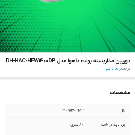
دوربین مداربسته بولت داهوا مدل DH-HAC-HFW1400DP
برند:
برند داهوا
مشخصات
لنز
3.6mm-3MP
برد دید در شب
80 متری