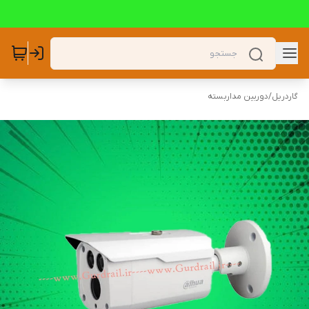
گاردریل
/
دوربین مداربسته