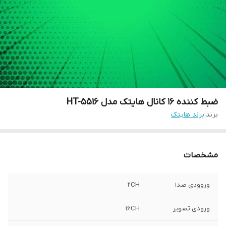
ضبط کننده 16 کانال هایتک مدل HT-5516
برند:
برند هایتک
مشخصات
وروودی صدا
2CH
ورودی تصویر
16CH