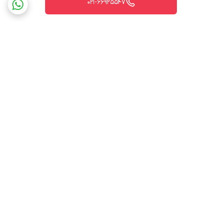
021-66925547
♦ کنترل دوربین های گردان: از طریق پورت RS485 موجود بر روی
دستگاه شما می توانید دوربین های گردان یا دوربین های زوم را کنترل
کنید.
برگشت به بالا
ارسال ویژه
پشتیبانی ۲۴ ساعته