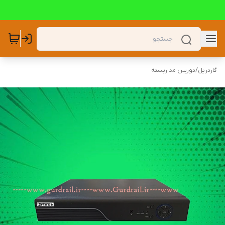
گاردریل
/
دوربین مداربسته