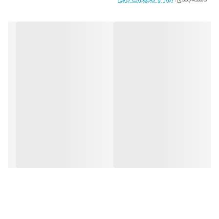
چرخ و دسته ندارد
وزن دستگاه 88 کیلو
سیستم خنک کننده : هوا خنک
ساعات کار مجاز دستگاه
8 تا 10 ساعت
باطری
ابعاد
681*546*550
ویژگی بارز
گارانتی شرکتی- قطعات اورجینال
اقلام همراه
دو شاخه - کاتالوگ-آچار شمع
گارانتی