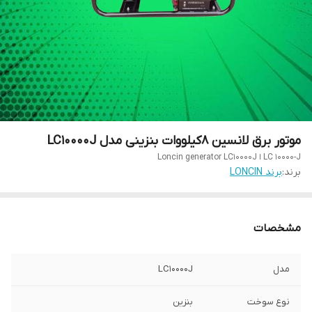
موتور برق لانسین ۸کیلووات بنزینی مدل LC10000J
LC 10000-J ا Loncin generator LC10000J
برند:
برند LONCIN
مشخصات
مدل
LC10000J
نوع سوخت
بنزین