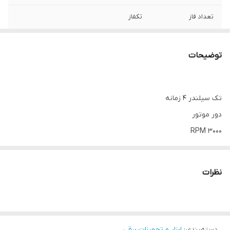
تعداد فاز
تکفاز
دور موتور
3000 RPM
توضیحات
تک سیلندر 4 زمانه
دور موتور
3000 RPM
تنظیم کننده دور موتور ( گاورنر)
سیستم راه اندازی هندلی- استارتی
نظرات
میزان صدای تولید شده 78 دسی بل
ظرفیت باک سوخت 25 لیتر
نمایشگر میزان سوخت
دسته‌بندی
:
حجم مخزن روغن 1.1 لیتر
ابزار و تجهیزات برقی