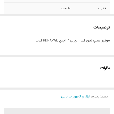
قدرت
10 اسب
سیستم استارت
هندلی
توضیحات
سیستم خنک کاری
آب در گردش
موتور پمپ لجن کش دیزلی 3 اینچ KDP80WL کوپ
نظرات
دسته‌بندی
:
ابزار و تجهیزات برقی