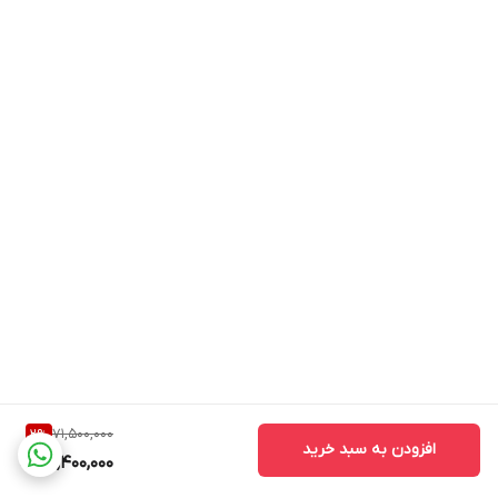
71,500,000
2
%
افزودن به سبد خرید
69,400,000