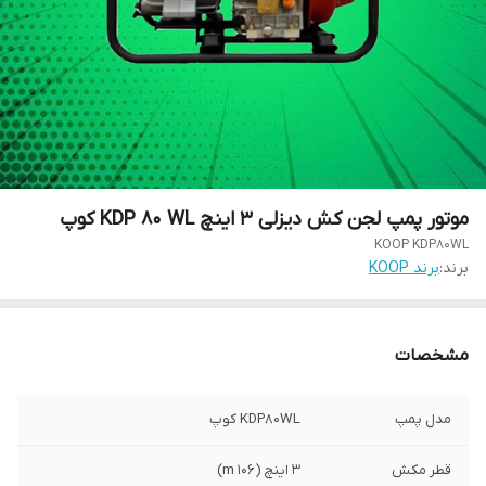
موتور پمپ لجن کش دیزلی 3 اینچ KDP 80 WL کوپ
KOOP KDP80WL
برند:
برند KOOP
مشخصات
مدل پمپ
KDP80WL کوپ
قطر مکش
3 اینچ (106 m)