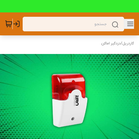
گاردریل
/
دزدگیر اماکن