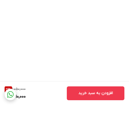
1,050,000
3
%
افزودن به سبد خرید
1,010,000