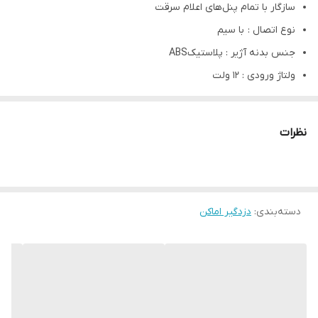
سازگار با تمام پنل‌های اعلام سرقت
نوع اتصال : با سیم
جنس بدنه آژیر : پلاستیکABS
ولتاژ ورودی : ۱۲ ولت
جریان ورودی : ۲ آمپر
زمان فلاش زدن : ۱۲۰ مرتبه در دقیقه
نظرات
شعاع نوری فلاشر : ۱۸۰ درجه کامل
دسته‌بندی
:
دزدگیر اماکن